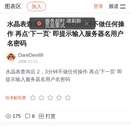
图表区
登录
频道
加入
帖子详情
社区
图表区
服务超时,请刷新
水晶表查询后 2&#xff0c;3分钟不做任何操
页面重试
作 再点‘下一页’ 即提示输入服务器名用户
名密码
DareDevillll
2008-12-15
水晶表查询后 2，3分钟不做任何操作 再点‘下一页’ 即
提示输入服务器名用户名密码
给本帖投票
175
8
打赏