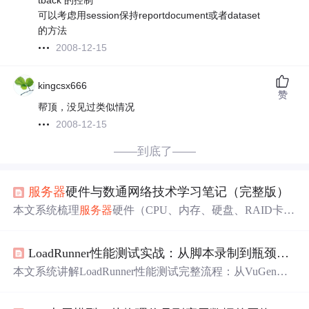
tback 的控制
可以考虑用session保持reportdocument或者dataset
的方法
2008-12-15
kingcsx666
赞
帮顶，没见过类似情况
2008-12-15
——到底了——
服务器
硬件与数通网络技术学习笔记（完整版）
本文系统梳理
服务器
硬件（CPU、内存、硬盘、RAID卡、
网卡、电源等）与数通网络技术（交换机/路由器/防火墙、
OSI/TCP/IP模型、IP子网划分、VLAN/STP、路由协议、A
LoadRunner性能测试实战：从脚本录制到瓶颈分析全流程指南
CL/NAT）的关键知识点，涵盖组件原理、参数选型、故障
排查及典型配置逻辑，面向网络工程师和
服务器
运维人员
本文系统讲解LoadRunner性能测试完整流程：从VuGen脚
提供实用技术参考。
本录制、协议选择、参数化与关联等脚本增强，到Controll
er场景设计（用户加载策略、负载生成器管理），再到Ana