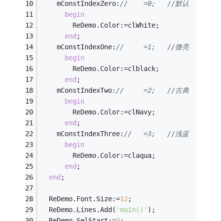
    mConstIndexZero:
//    =0;   //默认
begin
        ReDemo.Color:=clWhite;
end
;
    mConstIndexOne:
//     =1;   //微亮
begin
        ReDemo.Color:=clblack;
end
;
    mConstIndexTwo:
//     =2;   //古典
begin
        ReDemo.Color:=clNavy;
end
;
    mConstIndexThree:
//   =3;   //浅蓝
begin
        ReDemo.Color:=claqua;
end
;
end
;
  ReDemo.Font.Size:=
12
;
  ReDemo.Lines.Add(
'main()'
);
  ReDemo.SelStart:=
0
;