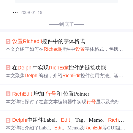
2009-01-19
——到底了——
设置
Rich
edit
控件中的字体格式
本文介绍了如何在
Rich
edit
控件中
设置
字体格式，包括
设
置
全文默认字体、
指定
范围内字符的特殊字体，以及解决
在含有特殊字符时定位标记的准确性问题。
在
Delphi
中实现
Rich
Edit
控件的链接功能
本文聚焦
Delphi
编程，介绍
Rich
Edit
控件使用方法。涵盖
控件初始化、文本选区属性
设置
技巧，详细讲解链接文本
插入与格式
设置
，包括基础操作和高级
设置
。还阐述超链
Rich
Edit
增加
行号
和 位置Pointer
接与目标URL关联注册，以及鼠标悬停和点击事件处理，
增强用户交互体验。
本文详细探讨了在富文本编辑器中实现
行号
显示及光标定
位的问题，包括
行号
与实际行数对齐的挑战、重绘效率低
下以及长时间使用后
行号
消失的bug。提出了通过优化绘制
Delphi
中组件Label、
Edit
、Tag、Memo、
Rich
Edit
过程、使用兼容设备上下文和位图来提高性能，并修复了
行号
消失的问题。
本文详细介绍了Label、
Edit
、Memo及
Rich
Edit
等GUI组件