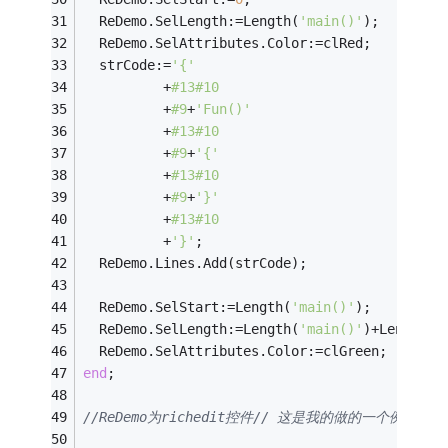
  ReDemo.SelLength:=Length(
'main()'
);
  ReDemo.SelAttributes.Color:=clRed;
  strCode:=
'{'
          +
#13#10
          +
#9
+
'Fun()'
          +
#13#10
          +
#9
+
'{'
          +
#13#10
          +
#9
+
'}'
          +
#13#10
          +
'}'
;
  ReDemo.Lines.Add(strCode);
  ReDemo.SelStart:=Length(
'main()'
);
  ReDemo.SelLength:=Length(
'main()'
)+Length(s
  ReDemo.SelAttributes.Color:=clGreen; 
end
;
//ReDemo为richedit控件// 这是我的做的一个例子,