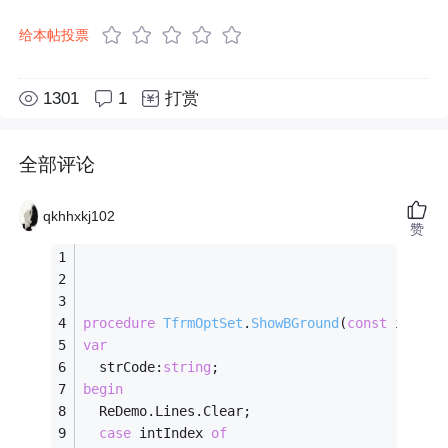
给本帖投票
1301
1
打赏
全部评论
qkhhxkj102
赞
procedure
TfrmOptSet
.
ShowBGround
(
const
 intInd
var
  strCode:
string
;
begin
  ReDemo.Lines.Clear;
case
 intIndex 
of