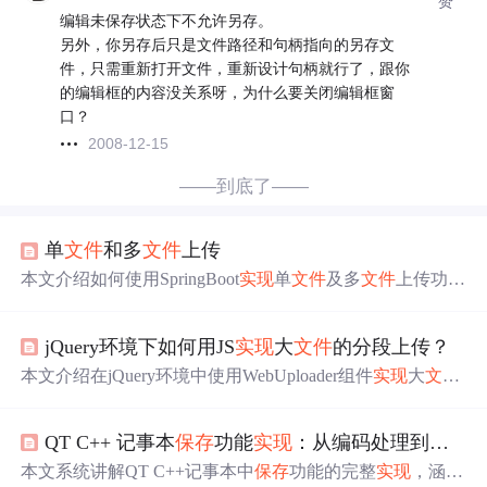
赞
编辑未保存状态下不允许另存。
另外，你另存后只是文件路径和句柄指向的另存文
件，只需重新打开文件，重新设计句柄就行了，跟你
的编辑框的内容没关系呀，为什么要关闭编辑框窗
口？
2008-12-15
——到底了——
单
文件
和多
文件
上传
本文介绍如何使用SpringBoot
实现
单
文件
及多
文件
上传功
能。包括创建上传服务接口、
实现
文件
处理
逻辑
、设置
文
件
保存
路径及重命名
策略
等内容。
jQuery环境下如何用JS
实现
大
文件
的分段上传？
本文介绍在jQuery环境中使用WebUploader组件
实现
大
文件
分片上传与断点续传的方法，涵盖前端分块、进度
保存
、
文件
夹上传下载等核心功能，并说明前后端协作
逻辑
及常
QT C++ 记事本
保存
功能
实现
：从编码处理到状态管理的完整指南
见问题应对
策略
。
本文系统讲解QT C++记事本中
保存
功能的完整
实现
，涵盖