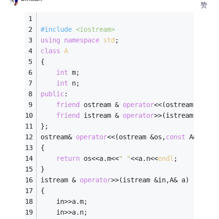
赞
#
include
<iostream>
using
namespace
std
;
class
A
{
int
 m;
int
 n;
public
:
friend
 ostream & 
operator
<<(ostream &os,
c
friend
 istream & 
operator
>>(istream &in,A
};
ostream& 
operator
<<(ostream &os,
const
 A&a)
{
return
 os<<a.m<<
" "
<<a.n<<
endl
;
}
istream & 
operator
>>(istream &in,A& a)
{
	in>>a.m;
	in>>a.n;