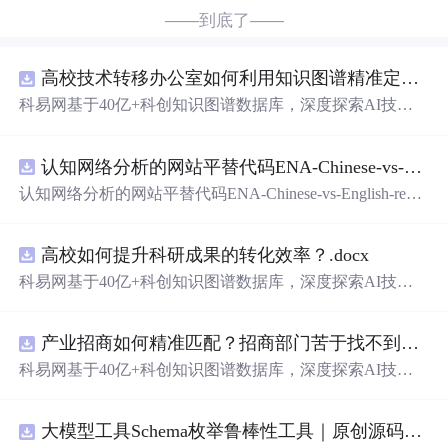
——到底了——
高校技术转移办公室如何利用知识图谱精准定位产业需求与技术适配点？.docx
科易网基于40亿+科创知识图谱数据库，深度探索AI技术
在技术转移、成果转化、技术经纪、知识产权、产业创
新、科技招商等垂直领域的多样化应用场景，研究科技创
认知网络分析的网站平替代码ENA-Chinese-vs-English-reproducible.zip
新领域的AI+数智化解决方案，推动科技创新与产业创新
智能化发展。
认知网络分析的网站平替代码ENA-Chinese-vs-English-repro
ducible.zip
高校如何提升科研成果的转化效率？.docx
科易网基于40亿+科创知识图谱数据库，深度探索AI技术
在技术转移、成果转化、技术经纪、知识产权、产业创
新、科技招商等垂直领域的多样化应用场景，研究科技创
产业招商如何精准匹配？招商部门苦于找不到符合产业链补链强链方向的目标企业怎么办？.docx
新领域的AI+数智化解决方案，推动科技创新与产业创新
智能化发展。
科易网基于40亿+科创知识图谱数据库，深度探索AI技术
在技术转移、成果转化、技术经纪、知识产权、产业创
新、科技招商等垂直领域的多样化应用场景，研究科技创
大模型工具Schema枚举鲁棒性工具｜原创源码+测试+离线报告
新领域的AI+数智化解决方案，推动科技创新与产业创新