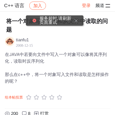
C++ 语言
登录
频道
加入
帖子详情
社区
C++ 语言
服务超时,请刷新
将一个对象写入文件和从文件中读取的问
页面重试
题
tianfu1
2008-12-15
在JAVA中若要向文件中写入一个对象可以像将其序列
化，读取时反序列化
那么在c++中，将一个对象写入文件和读取是怎样操作
的呢？
给本帖投票
200
8
打赏