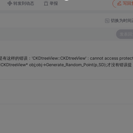
转发到动态
举报
写回
切换为时间
发表回
KDtreeView::CKDtreeView' : cannot access protect
用CKDtreeView* obj;obj->Generate_Random_Point(p,SD);才没有错误提