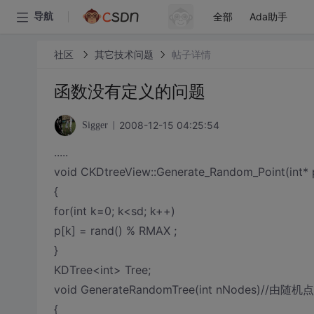
全部
Ada助手
导航
社区
其它技术问题
帖子详情
函数没有定义的问题
2008-12-15 04:25:54
Sigger
.....
void CKDtreeView::Generate_Random_Point(int* p 
{
for(int k=0; k<sd; k++)
p[k] = rand() % RMAX ;
}
KDTree<int> Tree;
void GenerateRandomTree(int nNodes)//
{