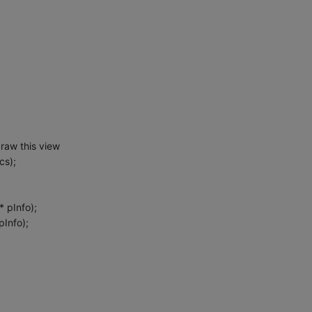
raw this view
s);
;
 pInfo);
pInfo);