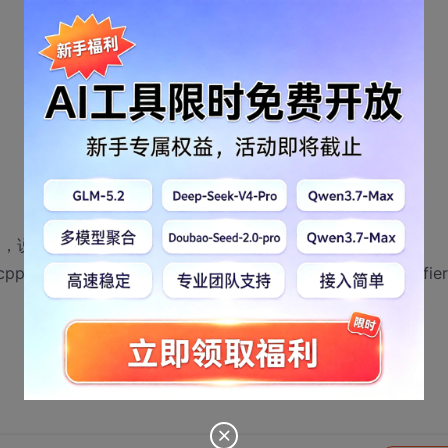
1>c:\documents and
pp(207) : error C3861: 'Generate_Random_Point': identifier