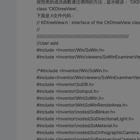
按照类的成员函数通过调用的方法，提示错误： 'CKDtreeView::CK
class 'CKDtreeView'。
下面是.h文件代码：
// KDtreeView.h : interface of the CKDtreeView clas
//
///////////////////////////////////////////////////////////
//User add
#include <Inventor/Win/SoWin.h>
#include <Inventor/Win/viewers/SoWinExaminerVi
/*#include <Inventor/Win/SoWin.h>
#include<Inventor/Win/viewers/SoWinExaminerVie
#include <Inventor\SoDB.h>
#include <Inventor\SoInput.h>
#include <Inventor\Win\SoWin.h>
#include <Inventor\Win\SoWinRenderArea.h>
#include <Inventor\nodes\SoBlinker.h>
#include <Inventor\nodes\SoDirectionalLight.h>
#include <Inventor\nodes\SoMaterial.h>
#include <Inventor\nodes\SoOrthographicCamera
#include <Inventor\nodes\SoPerspectiveCamera.