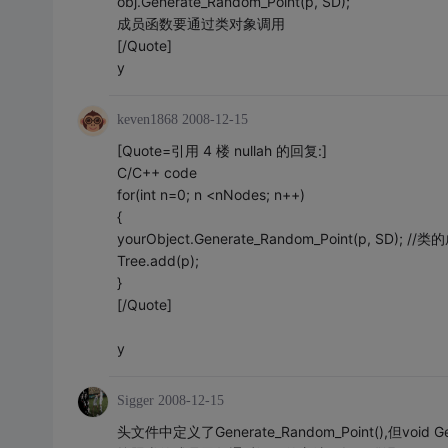
obj.Generate_Random_Point(p, SD);
成员函数要通过类对象调用
[/Quote]
y
keven1868
2008-12-15
[Quote=引用 4 楼 nullah 的回复:]
C/C++ code
for(int n=0; n <nNodes; n++)
{
yourObject.Generate_Random_Point(p, SD
Tree.add(p);
}
[/Quote]
y
Sigger
2008-12-15
头文件中定义了Generate_Random_Point(),但void G