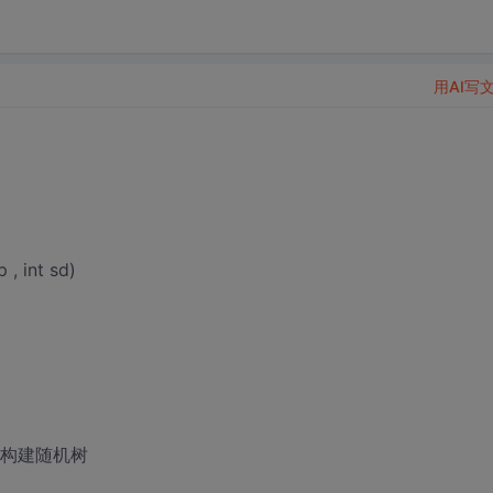
用AI写
, int sd)
由随机点构建随机树