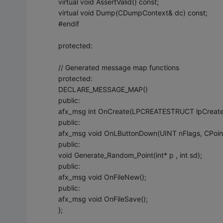
virtual void AssertValid() const;
virtual void Dump(CDumpContext& dc) const;
#endif
protected:
// Generated message map functions
protected:
DECLARE_MESSAGE_MAP()
public:
afx_msg int OnCreate(LPCREATESTRUCT lpCreateS
public:
afx_msg void OnLButtonDown(UINT nFlags, CPoint
public:
void Generate_Random_Point(int* p , int sd);
public:
afx_msg void OnFileNew();
public:
afx_msg void OnFileSave();
};