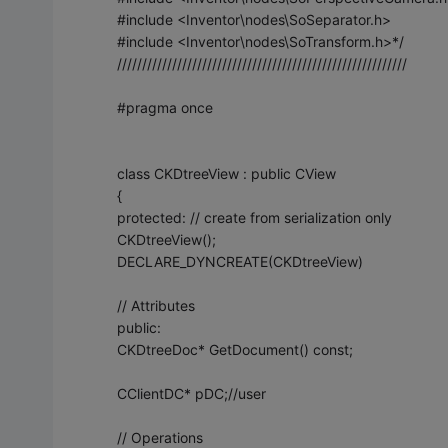
#include <Inventor\nodes\SoSeparator.h>
#include <Inventor\nodes\SoTransform.h>*/
//////////////////////////////////////////////////////////
#pragma once
class CKDtreeView : public CView
{
protected: // create from serialization only
CKDtreeView();
DECLARE_DYNCREATE(CKDtreeView)
// Attributes
public:
CKDtreeDoc* GetDocument() const;
CClientDC* pDC;//user
// Operations