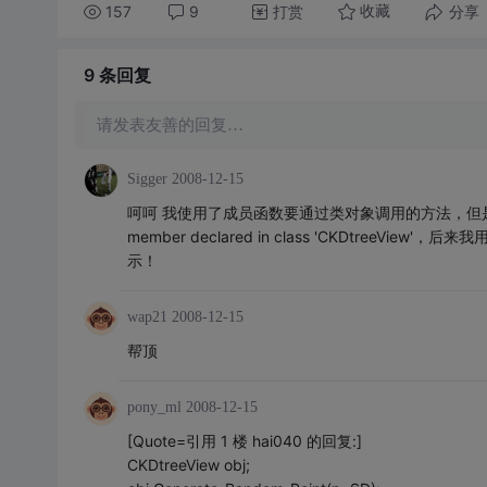
157
9
打赏
分享
收藏
9 条
回复
请发表友善的回复…
Sigger
2008-12-15
呵呵 我使用了成员函数要通过类对象调用的方法，但是有这样的错误：'C
member declared in class 'CKDtreeView'，后来我
示！
wap21
2008-12-15
帮顶
pony_ml
2008-12-15
[Quote=引用 1 楼 hai040 的回复:]
CKDtreeView obj;