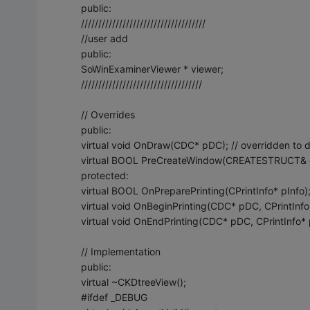
public:
////////////////////////////////////
//user add
public:
SoWinExaminerViewer * viewer;
///////////////////////////////////
// Overrides
public:
virtual void OnDraw(CDC* pDC); // overridden to d
virtual BOOL PreCreateWindow(CREATESTRUCT& c
protected:
virtual BOOL OnPreparePrinting(CPrintInfo* pInfo)
virtual void OnBeginPrinting(CDC* pDC, CPrintInfo*
virtual void OnEndPrinting(CDC* pDC, CPrintInfo* 
// Implementation
public:
virtual ~CKDtreeView();
#ifdef _DEBUG