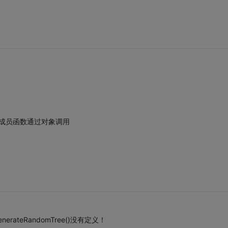
); //类的成员函数通过对象调用
enerateRandomTree()没有定义！