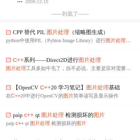
2008-12-15
——到底了——
CPP 替代 PIL
图片
处理
（缩略图生成）
python中使用PIL（Pyhton Image Library）进行
图片
处理
，
好处就是编写简单方便，但是不能很好利用机器多核的特
点，于是在项目中决定使用cpp来实现
图片
处理
。 项目中
C++
系列——Direct2D进行
图片
处理
的
图片
处理
主要是生成缩略图。网上收集了一些cpp
图片
处
理
库，并进行了对比： 在项目中需要对jpg、png、gif格式
图片
处理
工具多如牛毛了，自不必说。主要是应对需要批
的
图片
进行
处理
，可行的cpp库有Img、FreeImage、GD，
量
处理
的场景，所以不如手搓。已经试过直接用C#封装好
而...
的库，挺好的，就是过了一段时间感觉这速度有点受不
【OpenCV
C++
20 学习笔记】
图片
处理
基础
了。于是转用
C++
，结合GDI+又手搓了一个。因为部分代
码与C#版本类似（C#底层用的还是GDI），很快也搞好
在
C++
20中进行OpenCV的
图片
简单读写及显示操作
了。嗯~~ 这下舒服了。随着效率的提高，我以为可以快乐
的摸鱼了。省下来的时间里，突然想到——有没有可能利
用上GPU的性能再提高一下？于是与Direct2D偶遇了，有
paip
c++
qt
图片
处理
检测损坏的
图片
人说这玩意比GDI+更快，还可以利用GPU的优势。什么？
paip
c++
qt
图片
处理
检测损坏的
图片