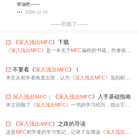
帮顶吧~~~~
2008-12-15
——到底了——
《
深入浅出
MFC
》下载
《
深入浅出
MFC
》是一本关于
MFC
编程的书籍，作者侯俊
杰。书中包含光盘，涵盖从Win32程序基本概念到
MFC
的
深入探讨，涉及类层次结构、消息映射、Document-View模
不要看《
深入浅出
MFC
》！
式等多个主题，并提供了多个范例程序。适合有一定C+
+基础的读者学习
MFC
框架。
本文从初学者角度出发，认为《
深入浅出
MFC
》虽剖析
M
FC
源码到位，但内容晦涩难懂，对初学者不友好，“
深入
浅出
”有误导性。对于非底层开发，了解
MFC
基本机制即
深入浅出
MFC
：《
深入浅出
MFC
》入手基础指南
可。同时推荐有经验者阅读该书，还推荐初学者看《VC+
+技术内幕》，并建议学
MFC
前了解Windows编程原理。
本文回顾了《
深入浅出
MFC
》一书的学习经历，指出它不
适合初学者，并提供了前置学习建议，包括C++基础知
识、操作系统概念及设计模式等。适合有一定基础的Wind
《
深入浅出
MFC
》之路的导读
ows程序设计者。
这是
MFC
初学者的学习笔记，记录了在阅读《
深入浅出
M