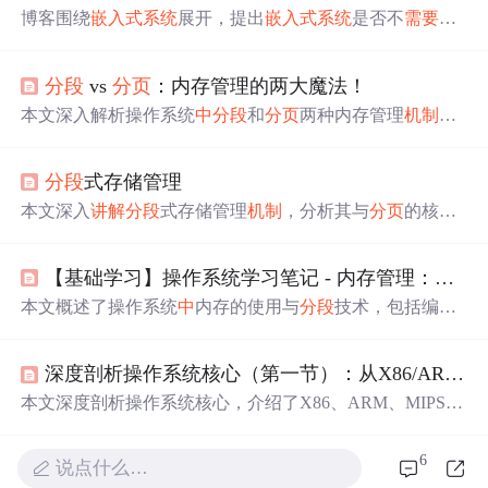
博客围绕
嵌入式系统
展开，提出
嵌入式系统
是否不
需要
分
段
、
分页
机制
的疑问，并
请
求
高手
讲解
分段
分页
机制
相关
内容，聚焦于
嵌入式系统
的这一关键信息技术问题。
分段
vs
分页
：内存管理的两大魔法！
本文深入解析操作系统
中
分段
和
分页
两种内存管理
机制
。
分段
从逻辑角度划分代码、数据和堆栈，提供良好的程序
结构；
分页
则通过固定大小页面实现高效的物理内存分
分段
式存储管理
配。文章对比二者优劣，介绍现代系统采用的段页式结合
方案，并
讲解
多级页表与TLB对性能的优化。
本文深入
讲解
分段
式存储管理
机制
，分析其与
分页
的核心
区别、段表结构及地址转换过程。重点探讨外部碎片问题
及其解决策略，并解析
分段
在共享、保护和动态链接方面
【基础学习】操作系统学习笔记 - 内存管理：内存使用与
的优势。最后介绍现代系统
中
段页式结合的应用，以及软
考常见地址计算题型。
本文概述了操作系统
中
内存的使用与
分段
技术，包括编译
时和载入时重定位，内存
分页
、段页结合，以及虚拟内存
的地址翻译过程。
讲解
了程序如何通过
分段
、页表和段页
深度剖析操作系统核心（第一节）：从X86/ARM/MIPS处理器架构到虚拟内存、
表映射到物理内存，以及内存分配、交换和优化策略。
本文深度剖析操作系统核心，介绍了X86、ARM、MIPS、
PowerPC等常见处理器架构的特点与优劣。同时详细阐述
内存管理
机制
，包括虚拟内存、
分段
、
分页
、段页式管
6
说点什么…
理，还
讲解
了Linux内存管理方式，如
分页
管理、虚拟地址