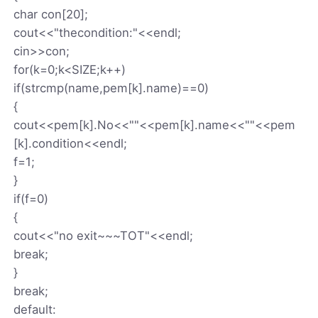
char con[20];
cout<<"thecondition:"<<endl;
cin>>con;
for(k=0;k<SIZE;k++)
if(strcmp(name,pem[k].name)==0)
{
cout<<pem[k].No<<""<<pem[k].name<<""<<pem
[k].condition<<endl;
f=1;
}
if(f=0)
{
cout<<"no exit~~~TOT"<<endl;
break;
}
break;
default: