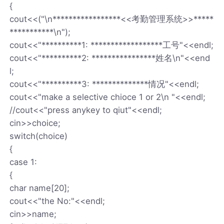
{
cout<<("\n*****************<<考勤管理系统>>*****
***********\n");
cout<<"**********1: ******************工号"<<endl;
cout<<"**********2: ****************姓名\n"<<end
l;
cout<<"**********3: **************情况"<<endl;
cout<<"make a selective chioce 1 or 2\n "<<endl;
//cout<<"press anykey to qiut"<<endl;
cin>>choice;
switch(choice)
{
case 1:
{
char name[20];
cout<<"the No:"<<endl;
cin>>name;