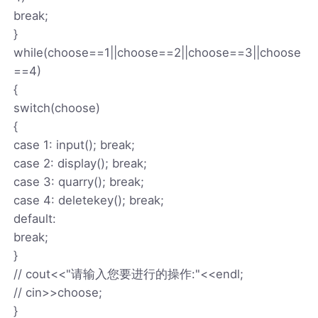
break;
}
while(choose==1||choose==2||choose==3||choose
==4)
{
switch(choose)
{
case 1: input(); break;
case 2: display(); break;
case 3: quarry(); break;
case 4: deletekey(); break;
default:
break;
}
// cout<<"请输入您要进行的操作:"<<endl;
// cin>>choose;
}