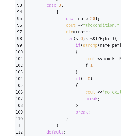
case
3
: 
			{ 
char
 name[
20
];              
cout
 <<
"thecondition:"
 <<
end
cin
>>name; 
for
(k=
0
;k <SIZE;k++){ 
if
(
strcmp
(name,pem[k].na
					{  
cout
 <<pem[k].No <<
"
						f=
1
; 
					} 
if
(f=
0
) 
					{ 
cout
 <<
"no exit~~~TO
break
; 
					} 
break
; 
				}
			}
default
: 