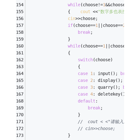
while
(choose!=
1
&&choose!=
2
&&
				{    
cout
 <<
"数字多也表按错吖~~~
cin
>>choose; 
if
(choose==
1
||choose==
2
||cho
break
; 
				} 
while
(choose==
1
||choose==
2
||
				{ 
switch
(choose) 
					{ 
case
1
: input(); 
break
; 
case
2
: display(); 
break
case
3
: quarry(); 
break
;
case
4
: deletekey(); 
bre
default
: 
break
; 
					} 
//  cout < <"请输入您要进行
// cin>>choose; 
				} 