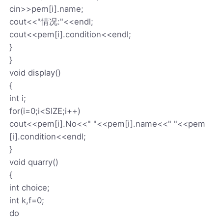
cin>>pem[i].name;
cout<<"情况:"<<endl;
cout<<pem[i].condition<<endl;
}
}
void display()
{
int i;
for(i=0;i<SIZE;i++)
cout<<pem[i].No<<" "<<pem[i].name<<" "<<pem
[i].condition<<endl;
}
void quarry()
{
int choice;
int k,f=0;
do