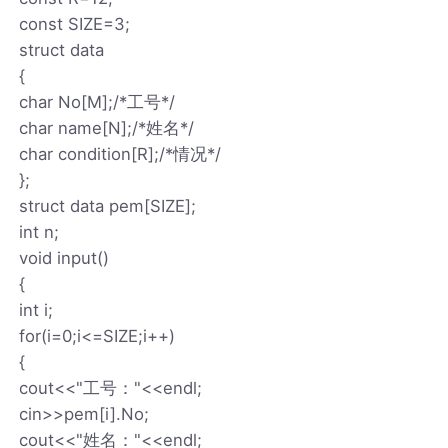
const SIZE=3;
struct data
{
char No[M];/*工号*/
char name[N];/*姓名*/
char condition[R];/*情况*/
};
struct data pem[SIZE];
int n;
void input()
{
int i;
for(i=0;i<=SIZE;i++)
{
cout<<"工号："<<endl;
cin>>pem[i].No;
cout<<"姓名："<<endl;