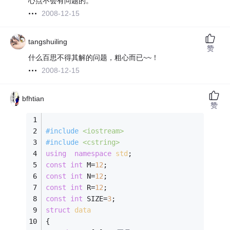
心点不会有问题的。
2008-12-15
tangshuiling
赞
什么百思不得其解的问题，粗心而已~~！
2008-12-15
bfhtian
赞
#
include
<iostream>
#
include
<cstring>
using
namespace
std
; 
const
int
 M=
12
; 
const
int
 N=
12
; 
const
int
 R=
12
; 
const
int
 SIZE=
3
; 
struct
data
{ 