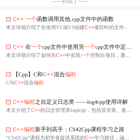
——到底了——
C++
一个
函数调用其他.cpp文件中的函数
本文详细介绍了在使用VC或VS创建
C++
项目时的文件组
织方式，特别是源文件夹下的.cpp文件如何通过main函数
调用其他文件中的函数，实现模块化
编程
。文章通过具体
C++
在
一个
cpp文件中使用另
一个
cpp文件中定义的函数
示例解释了如何在
一个
C++
项目中合理地分布和调用多个
函数，以及如何避免函数名冲突。
本文详细介绍了如何在
C++
中实现
一个
控制台项目，通过
创建头文件和cpp文件来实现函数的声明与定义，并在主文
件main.cpp中调用这些函数。首先，创建并编辑头文件，
【Cpp】C和
C++
混合
编程
声明所需函数；接着，定义函数并在cpp文件中实现；最
后，在main.cpp中调用这些函数完成功能。此过程展示了
C
C与
C++
混合
编程
++
项目中模块化的
编程
方式。
C++
编程
之自定义日志类 ——log4cpp使用详解
本文介绍了
C++
的日志管理库log4cpp，包括其安装、基本
概念如Category、Appender和Layout。重点讨论了不同类型
的Layout（BasicLayout和PatternLayout）以及常见的Append
C++
编程
新手到高手：CS42Cpp课程学习之路
er（FileAppender、RollingFileAppender、OstreamAppender
和StringQueueAppender）。此外，还阐述了如何自定义日
“CS42Cpp”课程为初学者提供系统的
C++
学习路径，涵盖