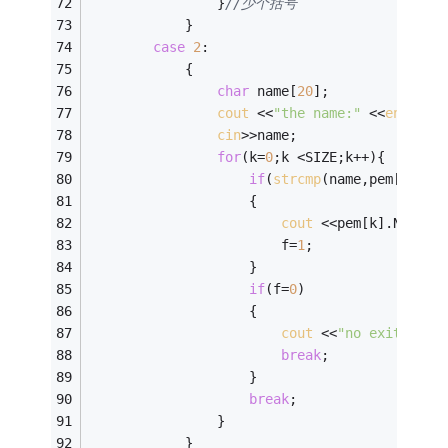
				}
//少个括号
			}
case
2
: 
			{ 
char
 name[
20
]; 
cout
 <<
"the name:"
 <<
endl
; 
cin
>>name; 
for
(k=
0
;k <SIZE;k++){ 
if
(
strcmp
(name,pem[k].na
					{ 
cout
 <<pem[k].No <<
"
						f=
1
; 
					} 
if
(f=
0
) 
					{ 
cout
 <<
"no exit~~~TO
break
; 
					} 
break
; 
				}
			}