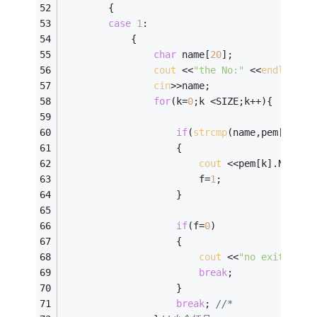
		{ 
case
1
: 
			{ 
char
 name[
20
]; 
cout
 <<
"the No:"
 <<
endl
; 
cin
>>name; 
for
(k=
0
;k <SIZE;k++){
if
(
strcmp
(name,pem[k].na
					{  
cout
 <<pem[k].No <<
"
						f=
1
; 
					} 
if
(f=
0
) 
					{ 
cout
 <<
"no exit~~~TO
break
; 
					} 
break
; 
//* 