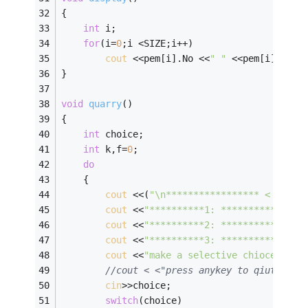
{ 
int
 i; 
for
(i=
0
;i <SIZE;i++) 
cout
 <<pem[i].No <<
" "
 <<pem[i].name
} 
void
quarry
()
{ 
int
 choice; 
int
 k,f=
0
; 
do
	{ 
cout
 <<(
"\n***************** < <考勤
cout
 <<
"**********1: **************
cout
 <<
"**********2: **************
cout
 <<
"**********3: **************
cout
 <<
"make a selective chioce 1 or
//cout < <"press anykey to qiut" < <
cin
>>choice; 
switch
(choice) 