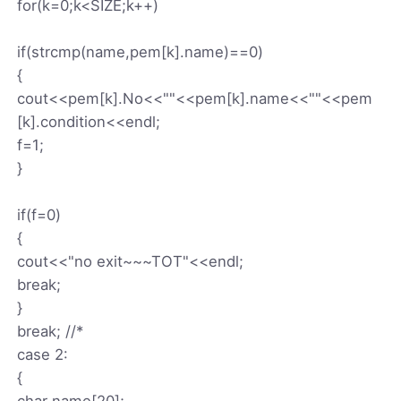
for(k=0;k<SIZE;k++)
if(strcmp(name,pem[k].name)==0)
{
cout<<pem[k].No<<""<<pem[k].name<<""<<pem
[k].condition<<endl;
f=1;
}
if(f=0)
{
cout<<"no exit~~~TOT"<<endl;
break;
}
break; //*
case 2:
{
char name[20];