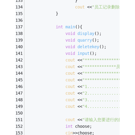
					} 
cout
 <<
"员工记录删除完毕!"
			} 
int
main
()
{ 
void
display
()
; 
void
quarry
()
; 
void
deletekey
()
; 
void
input
()
; 
cout
 <<
"********************
cout
 <<
"*************员工管理程
cout
 <<
"********************
cout
 <<
"******************欢
cout
 <<
"1..................
cout
 <<
"2..................
cout
 <<
"3..................
cout
 <<
"4..................
cout
 <<
"请输入您要进行的操作："
int
 choose; 
cin
>>choose; 