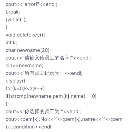
cout<<"error!"<<endl;
break;
}while(1);
}
void deletekey(){
int k;
char newname[20];
cout<<"请输入该员工的名字!"<<endl;
cin>>newname;
cout<<"所有员工记录为: "<<endl;
display();
for(k=0;k<2;k++)
if(strcmp(newname,pem[k].name)==0)
{
cout<<"你选择的员工为:"<<endl;
cout<<pem[k].No<<""<<pem[k].name<<""<<pem
[k].condition<<endl;