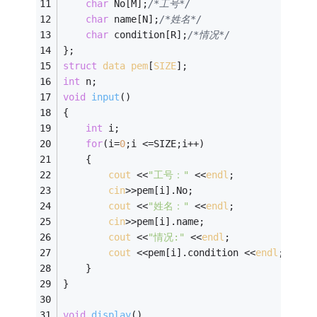
char
 No[M];
/*工号*/
char
 name[N];
/*姓名*/
char
 condition[R];
/*情况*/
}; 
struct
data
pem
[
SIZE
];
int
 n; 
void
input
()
{ 
int
 i; 
for
(i=
0
;i <=SIZE;i++) 
	{  
cout
 <<
"工号："
 <<
endl
; 
cin
>>pem[i].No; 
cout
 <<
"姓名："
 <<
endl
; 
cin
>>pem[i].name; 
cout
 <<
"情况:"
 <<
endl
; 
cout
 <<pem[i].condition <<
endl
; 
	} 
} 
void
display
()