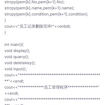
strcpy(pem[k].No,pem[k+1].No);
strcpy(pem[k].name,pem[k+1].name);
strcpy(pem[k].condition,pem[k+1].condition);
}
cout<<"员工记录删除完毕!"<<enbdl;
}
int main(){
void display();
void quarry();
void deletekey();
void input();
cout<<"*******************************************
**"<<endl;
cout<<"*************员工管理程序****************"
<<endl;
cout<<"*******************************************