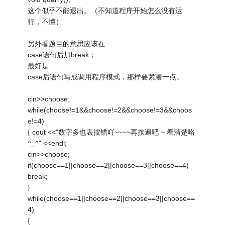
这个似乎不能退出。（不知道程序开始怎么没有运
行，不懂）
另外看题目的意思应该在
case语句后加break；
最好是
case后语句写成调用程序模式，那样要紧凑一点。
cin>>choose;
while(choose!=1&&choose!=2&&choose!=3&&choos
e!=4)
{ cout <<"数字多也表按错吖~~~~再按遍吧 ~ 看清楚咯
^_^" <<endl;
cin>>choose;
if(choose==1||choose==2||choose==3||choose==4)
break;
}
while(choose==1||choose==2||choose==3||choose==
4)
{