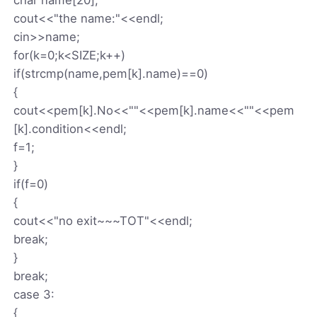
cout<<"the name:"<<endl;
cin>>name;
for(k=0;k<SIZE;k++)
if(strcmp(name,pem[k].name)==0)
{
cout<<pem[k].No<<""<<pem[k].name<<""<<pem
[k].condition<<endl;
f=1;
}
if(f=0)
{
cout<<"no exit~~~TOT"<<endl;
break;
}
break;
case 3:
{