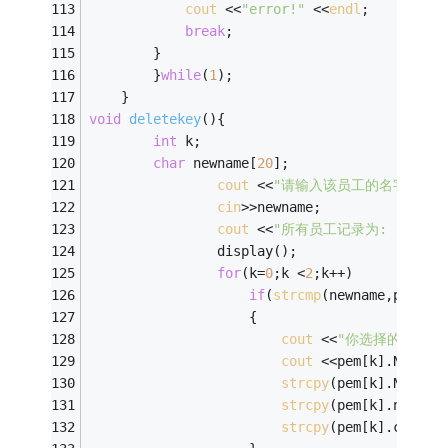
cout
 <<
"error!"
 <<
endl
; 
break
; 
		}
		}
while
(
1
); 
	} 
void
deletekey
()
{ 
int
 k; 
char
 newname[
20
]; 
cout
 <<
"请输入该员工的名字!"
 <<
cin
>>newname; 
cout
 <<
"所有员工记录为: "
 <<
en
				display(); 
for
(k=
0
;k <
2
;k++) 
if
(
strcmp
(newname,pem[k]
					{ 
cout
 <<
"你选择的员工为:
cout
 <<pem[k].No <<
"
strcpy
(pem[k].No,pem
strcpy
(pem[k].name,p
strcpy
(pem[k].condit