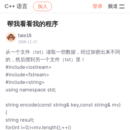
C++ 语言
登录
频道
加入
帖子详情
社区
C++ 语言
帮我看看我的程序
fate18
2008-12-15
从一个文件（txt）读取一些数据，经过加密出来不同
的，然后摆到另一个文件（txt）里！
#include<iostream>
#include<fstream>
#include<string>
using namespace std;
string encode(const string& key,const string& mv)
{
string result;
for(int i=0;i<mv.length();++i)