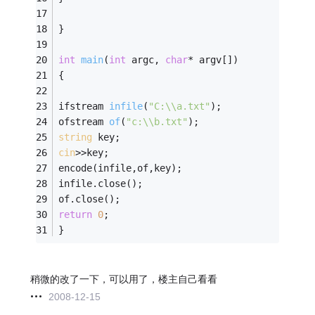
} 
int
main
(
int
 argc, 
char
* argv[])
{ 
ifstream 
infile
(
"C:\\a.txt"
)
; 
ofstream 
of
(
"c:\\b.txt"
)
; 
string
 key;
cin
>>key;
encode(infile,of,key);
infile.close(); 
of.close(); 
return
0
; 
} 
稍微的改了一下，可以用了，楼主自己看看
2008-12-15