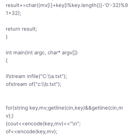
result+=char((mv[i]+key[i%key.length()]-'0'-32)%9
1+32);
return result;
}
int main(int argc, char* argv[])
{
ifstream infile("C:\\a.txt");
ofstream of("c:\\b.txt");
for(string key,mv;getline(cin,key)&&getline(cin,m
v);)
{cout<<encode(key,mv)<<"\n";
of<<encode(key,mv);