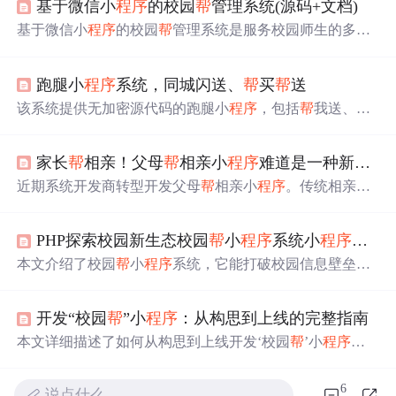
基于微信小
程序
的校园
帮
管理系统(源码+文档)
基于微信小
程序
的校园
帮
管理系统是服务校园师生的多功
能平台。用户分学生、
帮
客和管理员，学生发布需求，
帮
客承接任务获报酬，管理员负责维护。系统有评价功能，
跑腿小
程序
系统，同城闪送、
帮
买
帮
送
后端用SpringBoot，前端用Vue，数据库为MySQL。
该系统提供无加密源代码的跑腿小
程序
，包括
帮
我送、
帮
我买、全能
帮
手等功能，支持地图定位和在线下单支付。
用户和接单员皆可便捷操作，具备实时订单跟踪、自定义
家长
帮
相亲！父母
帮
相亲小
程序
难道是一种新的交友方式吗？长见识了
计费设置等特点，旨在提高配送效率和服务质量。
近期系统开发商转型开发父母
帮
相亲小
程序
。传统相亲系
统会员数据不真实，影响声誉。而父母
帮
相亲小
程序
，家
长不会拿子女猎奇，且有催婚性质，能提高转化率。作者
PHP探索校园新生态校园
帮
小
程序
系统小
程序
源码
有成熟完善的小
程序
代码，可提供搭建、修改、维护服
务。
本文介绍了校园
帮
小
程序
系统，它能打破校园信息壁垒，
让用户一键触达校园生活信息。还可连接同学，打造社交
新空间。此外，提供丰富校园服务，如在线点餐、预约洗
开发“校园
帮
”小
程序
：从构思到上线的完整指南
衣等。随着其不断完善，将带来更多便利。
本文详细描述了如何从构思到上线开发‘校园
帮
’小
程序
，
涉及需求分析、功能规划、技术选型、开发计划、测试与
发布等关键步骤，旨在为其他小
程序
开发者提供实用参
6
说点什么…