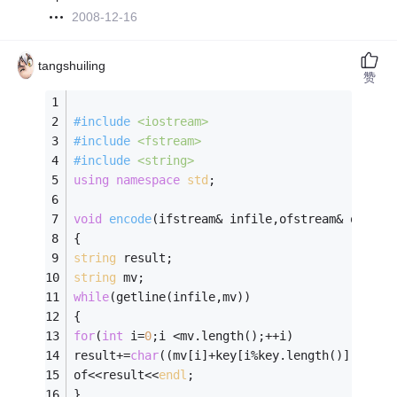
2008-12-16
tangshuiling
赞
#
include
<iostream>
#
include
<fstream>
#
include
<string>
using
namespace
std
; 
void
encode
(ifstream& infile,ofstream& of,
con
{ 
string
 result; 
string
 mv;
while
(getline(infile,mv))
{
for
(
int
 i=
0
;i <mv.length();++i) 
result+=
char
((mv[i]+key[i%key.length()]-
'0'
-3
of<<result<<
endl
;
}