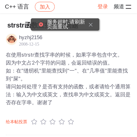
C++ 语言
登录
频道
加入
帖子详情
社区
C++ 语言
服务超时,请刷新
strstr函数查找中文问题
页面重试
hyzhj2156
2008-12-15
在使用strstr查找字串的时候，如果字串包含中文。
因为中文占2个字符的问题，会返回错误的值。
如：在"缝纫机"里能查找到"一"、在"几率值"里能查找
到"屎"。
请问如何处理？是否有支持的函数，或者请给个通用算
法：输入为中文或英文，查找串为中文或英文。返回是
否存在字串。谢谢了
给本帖投票