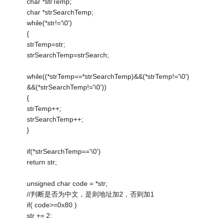
char *strTemp;
char *strSearchTemp;
while(*str!='\0')
{
strTemp=str;
strSearchTemp=strSearch;
while((*strTemp==*strSearchTemp)&&(*strTemp!='\0')
&&(*strSearchTemp!='\0'))
{
strTemp++;
strSearchTemp++;
}
if(*strSearchTemp=='\0')
return str;
unsigned char code = *str;
//判断是否为中文，是则地址加2，否则加1
if( code>=0x80 )
str += 2;