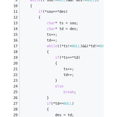
while
((*sou!=
NULL
)&&(*des!=
NULL
))
	{
if
(*sou==*des)
		{
char
* ts = sou;
char
* td = des;
			ts++;
			td++;
while
((*ts!=
NULL
)&&(*td!=
NULL
))
			{
if
(*ts==*td)
				{
					ts++;
					td++;
				}
else
break
;
			}
if
(*td==
NULL
)
			{
				des = td;