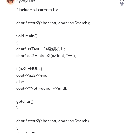
hyzhj2156
赞
#include <iostream.h>
char *strstr2(char *str, char *strSearch);
void main()
{
char* szTest = "a缝纫机1";
char* sz2 = strstr2(szTest, "一");
if(sz2!=NULL)
cout<<sz2<<endl;
else
cout<<"Not Found!"<<endl;
getchar();
}
char *strstr2(char *str, char *strSearch)
{