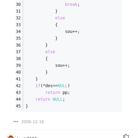
break
;
			}
else
			{
				sou++;
			}
		}
else
		{
			sou++;
		}
	}
if
(*des==
NULL
)
return
 pp;
return
NULL
;
}
2008-12-16