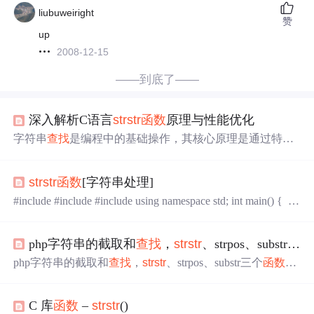
liubuweiright
赞
up
2008-12-15
——到底了——
深入解析C语言
strstr
函数
原理与性能优化
字符串
查找
是编程中的基础操作，其核心原理是通过特定
算法在文本中定位子串。在C语言中，
strstr
函数
作为标准
库提供的字符串
查找
工具，采用朴素的Brute-force算法或优
strstr
函数
[字符串处理]
化的KMP算法实现。理解这些算法的时间复杂度（O(n*m)
vs O(n+m)）对性能优化至关重要。在日志分析、文本处理
#include #include #include using namespace std; int main() {
等高频字符串操作场景中，合理的算法选择能带来5倍以上
char s[]="Hello Word!"; char l[]="ell"; char *p; p=
strstr
的性能提升。通过预处理模式串、首字符过滤等技巧，开
(s,l); if(p) printf("%s\n",p); else printf
发者可以显著优化
strstr
的实际表现。对于复杂模式匹配，
php字符串的截取和
查找
，
strstr
、strpos、substr三个
可考虑升级到正则表达式引擎或实现自定义
查找
器。
php字符串的截取和
查找
，
strstr
、strpos、substr三个
函数
的
用法
C 库
函数
–
strstr
()