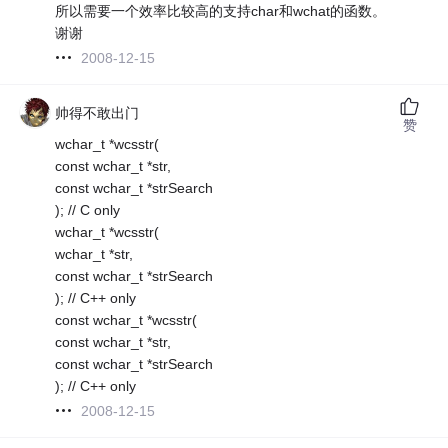
所以需要一个效率比较高的支持char和wchat的函数。
谢谢
2008-12-15
帅得不敢出门
赞
wchar_t *wcsstr(
const wchar_t *str,
const wchar_t *strSearch
); // C only
wchar_t *wcsstr(
wchar_t *str,
const wchar_t *strSearch
); // C++ only
const wchar_t *wcsstr(
const wchar_t *str,
const wchar_t *strSearch
); // C++ only
2008-12-15