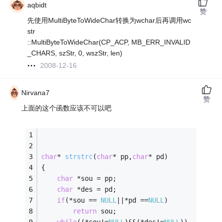
aqbidt
赞
先使用MultiByteToWideChar转换为wchar后再调用wc
str
::MultiByteToWideChar(CP_ACP, MB_ERR_INVALID
_CHARS, szStr, 0, wszStr, len)
2008-12-16
Nirvana7
赞
上面的这个函数应该不可以吧
char
* 
strstrc
(
char
* pp,
char
* pd)
{
char
 *sou = pp;
char
 *des = pd;
if
(*sou == 
NULL
||*pd ==
NULL
)
return
 sou;