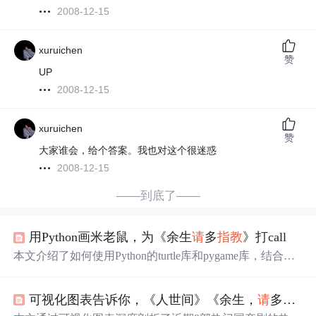
2008-12-15
xuruichen
赞
UP
2008-12-15
xuruichen
赞
大家谁会，给个答案。我也对这个很迷惑
2008-12-15
——到底了——
用Python画米老鼠，为《余生
请
多
指教
》打call
本文介绍了如何使用Python的turtle库和pygame库，结合
《余生
请
多
指教
》的背景音乐，绘制出米老鼠的形状。详
细解释了从画头部外轮廓到眼睛、鼻子、嘴等细节的实现
可视化图表告诉你，《人世间》《余生，
请
多
指教
步骤，为喜欢杨紫和肖战的粉丝提供了一种特别的表达方
式。