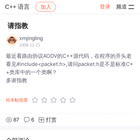
C++ 语言
登录
频道
加入
帖子详情
社区
C++ 语言
请指教
xmjingling
2008-12-15
最近看路由协议AODV的C++源代码，在程序的开头老
看见#include<packet.h>,请问packet.h是不是标准C+
+类库中的一个类啊？
多谢指教
给本帖投票
87
6
打赏