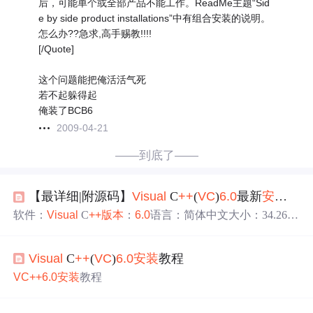
后，可能单个或全部产品不能工作。ReadMe主题“Sid
e by side product installations”中有组合安装的说明。
怎么办??急求,高手赐教!!!!
[/Quote]
这个问题能把俺活活气死
若不起躲得起
俺装了BCB6
2009-04-21
——到底了——
【最详细|附源码】
Visual
C
++
(
VC
)
6.0
最新
安装
教程
软件：
Visual
C
++
版本
：
6.0
语言：简体中文大小：34.26M
安装
环境：Win11/Win10/Win8/Win7硬件要求：CPU@2.0G
Hz 内存@4G(或更高）下载通道①百度网盘丨下载链接：
Visual
C
++
(
VC
)
6.0
安装
教程
提取码：dg2n[更多软件]：点击进入管家「软件目录」！
VC
++
6.0
安装
教程