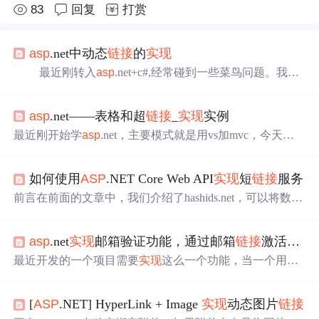
83
回复
打赏
asp
.net中动态
链接
的
实现
最近刚转入
asp
.net+c#,经常碰到一些菜鸟问题。我相
信像我这样的菜鸟还是很多的，就把我碰到的问题放上
来，希望大家都能早日变老鸟 ……^_^ 前几天一直搞
asp
.net——表格和超
链接
_
实现
实例
不清楚网页上html组件的动态
链接
要怎么做，在网上查，
说要用HTML硬编码，对于我这种没有html基础的人来说
最近刚开始学
asp
.net，主要模式就是用vs加mvc，今天做
不大实际，后来想到了一种方法（相信别人早就想到
了一个非常简单的动漫欣赏的小实例，记录一下。 首先说
了！）解决。 我以img为例说
明其中运用到的知识如下： 1 表格 2 图片标签
3 超
如何使用
ASP
.NET Core Web API
实现
短
链接
服务
链接
标签
链接
文字
代码
实现
以后大概就是以下界面，并
且能够通过单击图片或者文
前言在前面的文章中，我们介绍了hashids.net，可以将数值
型Id加密成无意义的字符串。今天，我们来利用这一特
点，
实现
短
链接
服务。原理短
链接
，顾名思义就是在形式
asp
.net
实现
邮箱验证功能，通过邮箱
链接
激活该帐号
上比较短的
链接
网址。借助...
最近开发的一个项目需要
实现
这么一个功能，当一个用户
进行注册的时候同时发送一个邮件到注册人的邮箱，通过
发送的邮箱
链接
来激活该帐号，具体用
asp
.net方法的
实现
[
ASP
.NET] HyperLink + Image
实现
动态图片
链接
代码，贴在这了，有需要的可以参考！ public void SendSM