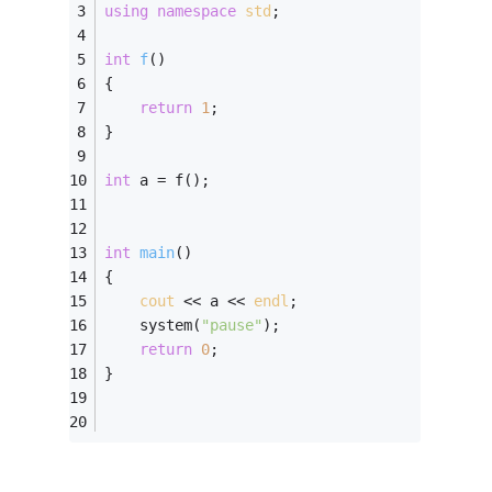
using
namespace
std
;
int
f
()
{
return
1
;
}
int
 a = f();
int
main
()
{
cout
 << a << 
endl
;
    system(
"pause"
);
return
0
;
}