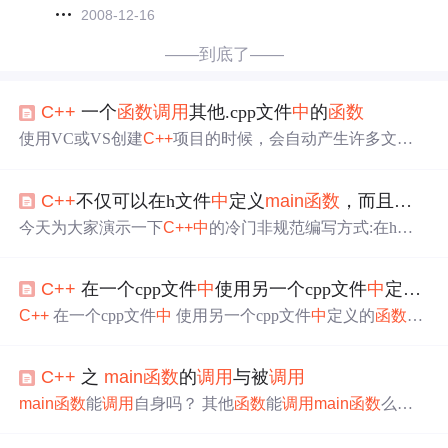
2008-12-16
——到底了——
C++
一个
函数
调用
其他.cpp文件
中
的
函数
使用VC或VS创建
C++
项目的时候，会自动产生许多文件
夹，其
中
有一个文件夹->源文件： 在该文件下可以自定义
许多.cpp文件，但是需要注意的是这里面的各个文件只能
C++
不仅可以在h文件
中
定义
main
函数
，而且还能在
有一个文件
中
含有
main
()
函数
， 而且各个文件
中
不能使用
相同的
函数
名进行定义； 那么要那么多文件放在项目
中
有
今天为大家演示一下
C++
中
的冷门非规范编写方式:在h文
什么用呢？ 当然这里
C++
是提供一个文件
调用
其他文件
中
件
中
定义
main
函数
，且用h文件
中
的
main
函数
调用
源文件
函数
的功能的， 这就可以让我们自定义一个只包含
main
中
的
函数
。 写这篇文章主要是防止大家有一个固定思维，
()...
C++
在一个cpp文件
中
使用另一个cpp文件
中
定义的
main
函数
不仅可以在源文件
中
定义执行，且
main
函数
也可
以在h文件
中
定义，并且
调用
源文件
中
的
函数
。 废话不多
C++
在一个cpp文件
中
使用另一个cpp文件
中
定义的
函数
建
说，直接上示例: 1).首先打开VS2010，然后选择文件，点
立一个console项目头文件cpp文件
main
.cpp 建立一个console
击新建，选择项目 2).在弹出的对话框的左边选择Visual
C+
项目 以dev为例，在【文件】【新建】【项目】，新建一
+
，右侧选择Win32控制台应用程序，点击确定。 3).名称设
C++
之
main
函数
的
调用
与被
调用
个console项目。 头文件 添加新文件，输入说要使用
函数
的
置为Test后点击下一步 4).选择空项目
声明，保存为.h文件。 int add(int a,int b); cpp文件 定义在.h
main
函数
能
调用
自身吗？ 其他
函数
能
调用
main
函数
么？
中
声明的
函数
，保存为.cpp文件。 #include<iostream> #inclu
下面先看一段有意思的程序，一个简洁有趣的打印菱形的
de"chen.h"//不要忘记这个 int a
程序。 [cpp] view plaincopy int line = 1; int
main
() {