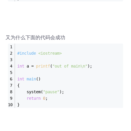
又为什么下面的代码会成功
#
include
<iostream>
int
 a = 
printf
(
"out of main\n"
);
int
main
()
{
    system(
"pause"
);
return
0
;
}