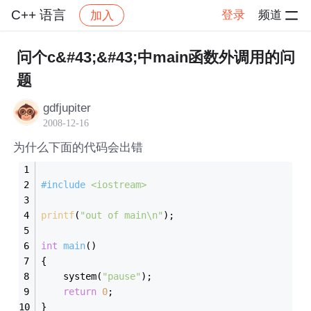
C++ 语言
登录
频道
加入
帖子详情
社区
C++ 语言
问个c&#43;&#43;中main函数外调用的问
题
gdfjupiter
2008-12-16
为什么下面的代码会出错
#
include
<iostream>
printf
(
"out of main\n"
);
int
main
()
{
    system(
"pause"
);
return
0
;
}