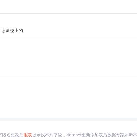
，谢谢楼上的。
字段名更改后
报表
提示找不到字段，dataset更新添加表后数据专家刷新