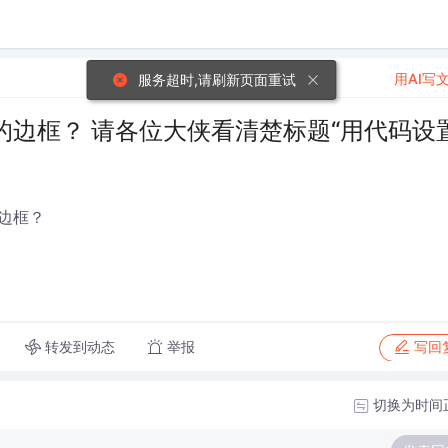
用AI写
服务超时,请刷新页面重试
边框？ 请各位大侠看清楚标题“用代码设
边框？
转发到动态
举报
写回
切换为时间