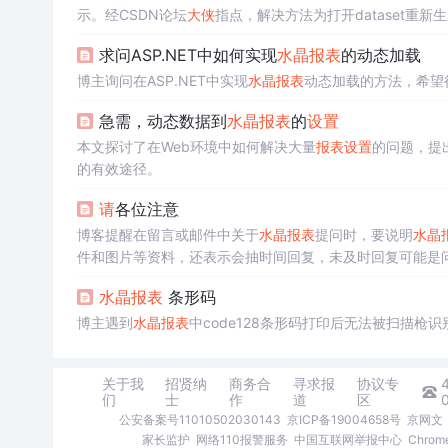
示。经CSDN论坛
大侠
指点，解决方法为打开dataset重新
作。
求问ASP.NET中如何实现
水晶
报表
的动态加载
博主询问在ASP.NET中实现
水晶
报表
动态加载的方法，希望
急需，动态数据到
水晶
报表
的
设置
本文探讨了在Web环境中如何解决大量
报表
设置
的问题，提出
的有效途径。
请
各位注意
博客提醒在留言或邮件中关于
水晶
报表
提问时，要说明
水晶
件和图片等资料，还表示会抽时间回复，未及时回复可能是
水晶
报表
条形码
博主遇到
水晶
报表
中code128条形码打印后无法被扫描枪
关于我
招贤纳
商务合
寻求报
协议专
们
士
作
道
区
公安备案号11010502030143
京ICP备19004658号
京网文〔
家长监护
网络110报警服务
中国互联网举报中心
Chro