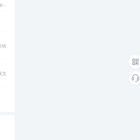
ap操
劳动
板文