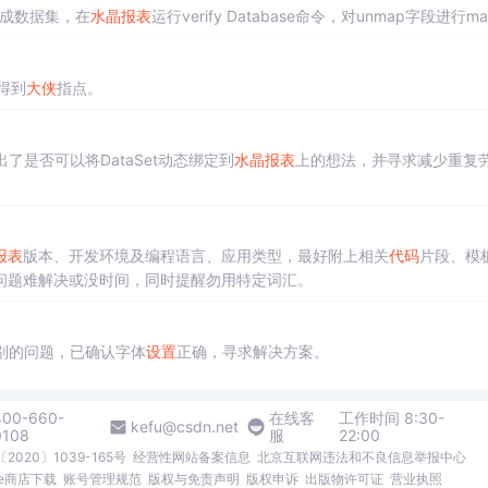
生成数据集，在
水晶
报表
运行verify Database命令，对unmap字段进行m
得到
大侠
指点。
了是否可以将DataSet动态绑定到
水晶
报表
上的想法，并寻求减少重复
报表
版本、开发环境及编程语言、应用类型，最好附上相关
代码
片段、模
问题难解决或没时间，同时提醒勿用特定词汇。
识别的问题，已确认字体
设置
正确，寻求解决方案。
400-660-
在线客
工作时间 8:30-
kefu@csdn.net
0108
服
22:00
2020〕1039-165号
经营性网站备案信息
北京互联网违法和不良信息举报中心
me商店下载
账号管理规范
版权与免责声明
版权申诉
出版物许可证
营业执照