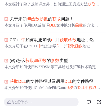
本文探讨了除了反编译之外，如何通过工具或方法
获取
DL
L
组件的
函数
及调用
参数
，特别是调用
参数
的相关内容。
关于未知
dll
函数
参数
的
获取
问题！
本文介绍了使用IDA反编译
DLL
文件以分析
函数
的方法，
包括如何定位
函数
入口与出口，识别
参数
位置等。并探讨
了在缺乏EXE文件情况下跟踪
DLL
函数
参数
的挑战。
C/C++
中
如何动态加载
dll
并
获取
函数
地址，然后赋值给
本文介绍了在C/C++
中
动态加载
DLL
并
获取
函数
地址，赋
值给
函数
指针的方法，给出了代码示例。同时分析了
函数
指针
参数
个数多于导出
函数
参数
时可能出现的问题，如堆
(转)怎么
获取
dll
函数
的
参数
类型
栈不平衡、内存访问冲突、数据错误和程序崩溃等，强调
要确保
函数
指针类型与导出
函数
类型匹配。
本文介绍如何使用W32DSM等工具通过反汇编技术确定
DL
L
中
接口
函数
的
参数
数量及类型。主要涉及
函数
入口、出口
的识别方法，并提供针对不同
参数
传递方式的具体分析步
获取
DLL
的文件路径以及调用
DLL
的文件路径
骤。
本文介绍如何使用GetModuleFileName
函数
在
DLL
中
获取
DL
L
自身的路径及调用者的路径。当hModule
参数
为NULL
时，
获取
的是调用者的路径；当hModule为
Dll
Main
函数
中
15
说点什么…
的hModule时，则
获取
DLL
自身的路径。