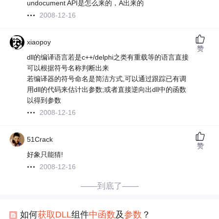
undocument API是怎么来的，A出来的
2008-12-16
xiaopoy
赞
dll的编译语言若是c++/delphi之类有重载等的语言直接
可以根据符号名称判断出来
若编译器的符号命名是简洁方式,可以通过跟踪已有调
用dll的代码来估计出参数;或者直接逆向出dll中的函数
以得到参数
2008-12-16
51Crack
赞
好象只能猜!
2008-12-16
——到底了——
如何
获取
DLL
组件
中
函数
及
参数
？