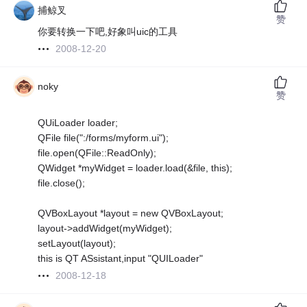
捕鲸叉
赞
你要转换一下吧,好象叫uic的工具
2008-12-20
noky
赞
QUiLoader loader;
QFile file(":/forms/myform.ui");
file.open(QFile::ReadOnly);
QWidget *myWidget = loader.load(&file, this);
file.close();
QVBoxLayout *layout = new QVBoxLayout;
layout->addWidget(myWidget);
setLayout(layout);
this is QT ASsistant,input "QUILoader"
2008-12-18