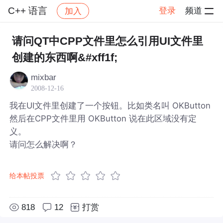
C++ 语言
登录
频道
加入
帖子详情
社区
C++ 语言
请问QT中CPP文件里怎么引用UI文件里
创建的东西啊&#xff1f;
mixbar
2008-12-16
我在UI文件里创建了一个按钮。比如类名叫 OKButton
然后在CPP文件里用 OKButton 说在此区域没有定
义。
请问怎么解决啊？
给本帖投票
818
12
打赏