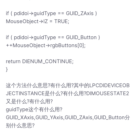
if ( pdidoi->guidType == GUID_ZAxis )
MouseObject->lZ = TRUE;
if ( pdidoi->guidType == GUID_Button )
++MouseObject->rgbButtons[0];
return DIENUM_CONTINUE;
}
这个方法什么意思?有什么用?其中的LPCDIDEVICEOB
JECTINSTANCE是什么?有什么用?DIMOUSESTATE2
又是什么?有什么用?
guidType这个有什么用?
GUID_XAxis,GUID_YAxis,GUID_ZAxis,GUID_Button分
别什么意思?