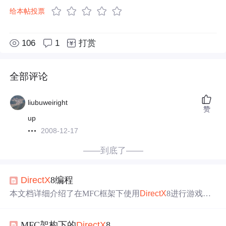
给本帖投票
106
1
打赏
全部评论
liubuweiright
赞
up
2008-12-17
——到底了——
DirectX
8编程
本文档详细介绍了在MFC框架下使用
DirectX
8进行游戏开
发的基础知识，包括MFC框架的构造、
DirectX
8的初始
化、游戏循环、以及如何绘制三角形和使用索引。此外，
MFC架构下的
DirectX
8
还涉及到开启Z缓冲、设置材质、纹理坐标和建立三维世