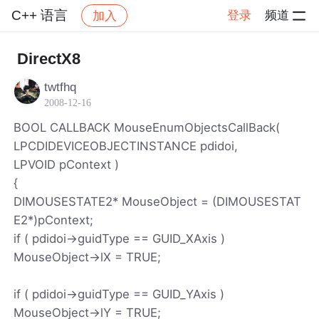
C++ 语言
登录
频道
加入
帖子详情
社区
C++ 语言
DirectX8
twtfhq
2008-12-16
BOOL CALLBACK MouseEnumObjectsCallBack(
LPCDIDEVICEOBJECTINSTANCE pdidoi,
LPVOID pContext )
{
DIMOUSESTATE2* MouseObject = (DIMOUSESTAT
E2*)pContext;
if ( pdidoi->guidType == GUID_XAxis )
MouseObject->lX = TRUE;
if ( pdidoi->guidType == GUID_YAxis )
MouseObject->lY = TRUE;