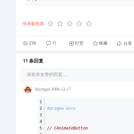
给本帖投票
216
11
打赏
分享
收藏
11 条
回复
请发表友善的回复…
hhyttppd
2008-12-17
#
pragma
 once
// CAnimateButton