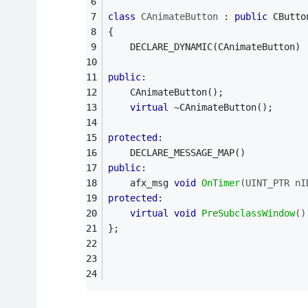
class
CAnimateButton
 :
public
 CButto
{
	DECLARE_DYNAMIC(CAnimateButton)
public
:
	CAnimateButton();
virtual
 ~CAnimateButton();
protected
:
	DECLARE_MESSAGE_MAP()
public
:
afx_msg 
void
OnTimer
(UINT_PTR nI
protected
:
virtual
void
PreSubclassWindow
()
};