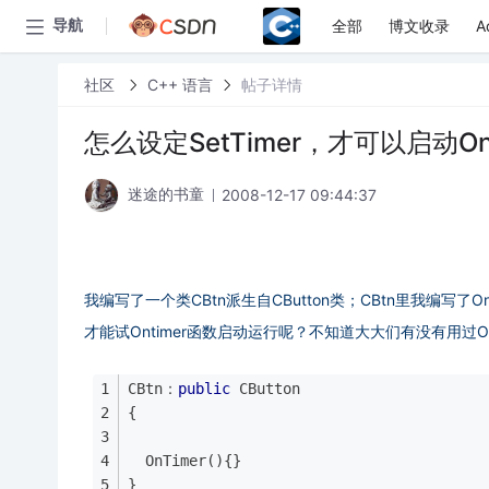
全部
博文收录
A
导航
社区
C++ 语言
帖子详情
怎么设定SetTimer，才可以启动On
2008-12-17 09:44:37
迷途的书童
我编写了一个类CBtn派生自CButton类；CBtn里我编写了O
才能试Ontimer函数启动运行呢？不知道大大们有没有用过O
CBtn：
public
 CButton
{
  OnTimer(){}
}