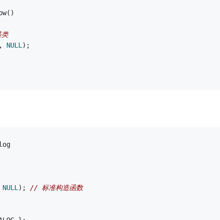
ow()
基类
, 
NULL
);
log
 
NULL
);	
// 标准构造函数
ALOG };