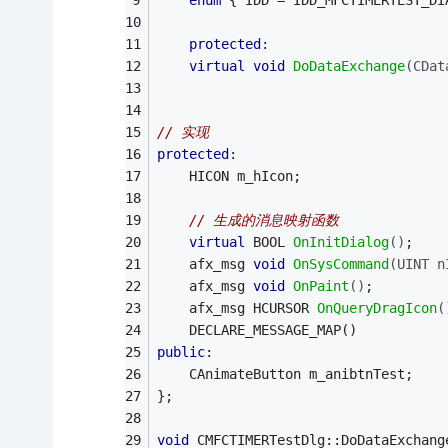
protected
:
virtual
void
DoDataExchange
(CDat
// 实现
protected
:
	HICON m_hIcon;
// 生成的消息映射函数
virtual
 BOOL 
OnInitDialog
()
;
afx_msg 
void
OnSysCommand
(UINT n
afx_msg 
void
OnPaint
()
;
afx_msg HCURSOR 
OnQueryDragIcon
(
	DECLARE_MESSAGE_MAP()
public
:
	CAnimateButton m_anibtnTest;
};
void
 CMFCTIMERTestDlg::DoDataExchang