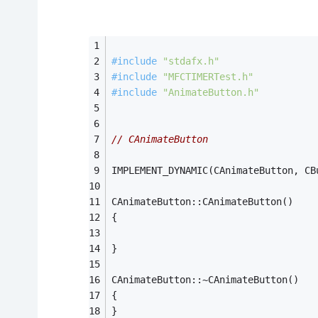
#
include
"stdafx.h"
#
include
"MFCTIMERTest.h"
#
include
"AnimateButton.h"
// CAnimateButton
IMPLEMENT_DYNAMIC(CAnimateButton, CB
CAnimateButton::CAnimateButton()
{
}
CAnimateButton::~CAnimateButton()
{
}