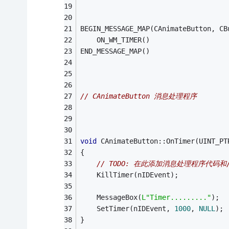
BEGIN_MESSAGE_MAP(CAnimateButton, CB
	ON_WM_TIMER()
END_MESSAGE_MAP()
// CAnimateButton 消息处理程序
void
 CAnimateButton::OnTimer(UINT_PT
{
// 
TODO:
 在此添加消息处理程序代码和
	KillTimer(nIDEvent);
	MessageBox(
L"Timer........."
);
	SetTimer(nIDEvent, 
1000
, 
NULL
);
}