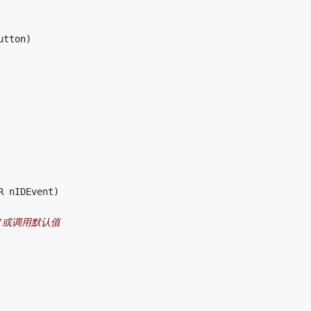
utton)
R nIDEvent)
/或调用默认值