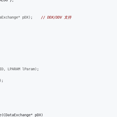
aExchange* pDX)
;	
// DDX/DDV 支持
ID, LPARAM lParam)
;
)
;
e(CDataExchange* pDX)