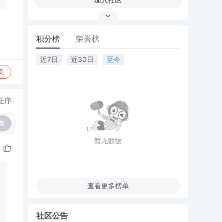
积分榜
荣誉榜
近7日
近30日
至今
复
正序
复
暂无数据
查看更多榜单
社区公告