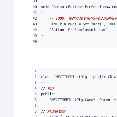
void
 CAnimateButton::PreSubclassWind
{
// 
TODO:
 在此添加专用代码和/或调用
	UINT_PTR nRet = SetTimer(
1
, 
1000
	CButton::PreSubclassWindow();
}
class
CMFCTIMERTestDlg
 :
public
 CDia
{
// 构造
public
:
	CMFCTIMERTestDlg(CWnd* pParent =
// 对话框数据
enum
 { IDD = IDD_MFCTIMERTEST_DI