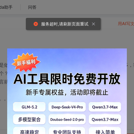
da助手
问答
用AI写
服务超时,请刷新页面重试
是做一名程序员，不过某些方面感到很困惑，编程语言那么多，
？譬如JAVA很火，我是不是该专JAVA？
言就能去工作了？
。。。