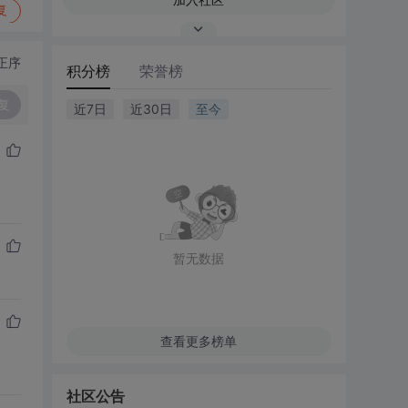
复
正序
积分榜
荣誉榜
复
近7日
近30日
至今
暂无数据
查看更多榜单
社区公告