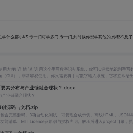
,学什么都小KS.专一门可学多门,专一门,到时候你想学其他的,你都不想了
，使用方便! 详 情 说 明 用这个手写数字识别系统，你可以轻松地识别手写
（GUI），非常容易使用。你只需要将手写数字输入系统，它将立即给
、工作还是日常生活，都能为你提供快速和准确的识别服务。它是一个非
素分布与产业链融合现状？.docx
与产业链融合现状？
.0-原创源码与文档.zip
包含完整源码、3项自动化测试、可复现合成示例、离线HTML、JSON与
能清单、MIT License及原创与授权声明。解压后进入project目录，执
告，也可通过本地静态服务器打开网页。运行时零第三方依赖，不包含热点产品或开源