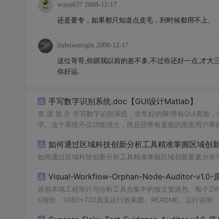
wuyu637
2008-12-17
还是要专，如果都只知道点皮毛，到时候都用不上。
liubuweiright
2008-12-17
这位哥哥,你跟我以前的差不多,不过你还好一点,才大三
你好运.
手写数字识别系统.doc【GUI设计Matlab】
资 源 简 介 手写数字识别系统，非常好的啊!带有GUI界面
字。这个系统不仅功能强大，而且还带有直观的图形用户界面
的识别结果。这个系统可以在各种场景中使用，无论是学校
如何通过区域科技创新分析工具精准掌握区域创新要
便和实用的工具，你一定会喜欢它的！
如何通过区域科技创新分析工具精准掌握区域创新要素分布
Visual-Workflow-Orphan-Node-Auditor-v1
原创本地工程审计与分析工具合集中的独立资源包。每个ZIP
G报告、1080×720真实运行效果图、README、运行说明、功
m test验证算法，执行npm run report生成报