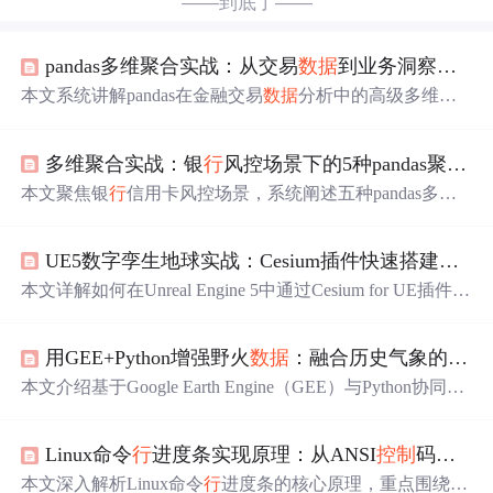
——到底了——
pandas多维聚合实战：从交易
数据
到业务洞察的七步炼金术
本文系统讲解pandas在金融交易
数据
分析中的高级多维聚
合技术，涵盖多列多函数聚合、自定义业务指标、滚动与
扩展
窗口
计算、MultiIndex分组及unstack展开等核心方法。
多维聚合实战：银
行
风控场景下的5种pandas聚合模式
重点解析生产环境中NaN处理、列名扁平化、性能优化及
时
间
窗口
对齐等关键问题，并提供从
数据
清洗到API服务
本文聚焦银
行
信用卡风控场景，系统阐述五种pandas多维
部署的完整落地路径，强调业务逻辑与技术实现的精准映
聚合模式：多列多函数聚合、自定义聚合函数、滚动
窗口
射。
、扩展
窗口
及多级分组透视。重点解析其在客户
行
为分
UE5数字孪生地球实战：Cesium插件快速搭建与全球漫游
析、风险分层、动态漂移检测等业务中的技术选型逻辑、
性能陷阱（如NaN传染、内存爆炸、索引错位）及实操规
本文详解如何在Unreal Engine 5中通过Cesium for UE插件快
范。所有方案均源自真实生产环境，强调业务语义准确性
速构建可全球漫游的数字孪生地球。涵盖插件安装、Cesiu
与交付稳定性。
mSunSky与3D Tileset配置、WGS84到UE局部坐标的实
时
转
用GEE+Python增强野火
数据
：融合历史气象的
时
空
换、3D Tiles流式加载与LOD机制、太阳天空动态光照，以
及地理锚定角色漫游、自定义模型放置、GeoJSON
数据
交
本文介绍基于Google Earth Engine（GEE）与Python协同的
互、移动端性能优化和常见精度/碰撞/加载问题排查。
野火
数据
增强方法，核心是融合ERA5-Land历史气象
数据
构建
时
空特征向量。通过GEE高效提取火点周边缓冲区内
Linux命令
行
进度条实现原理：从ANSI
控制
码到Python库实战
的温度、湿度、风速、降水、蒸散发及土壤湿度等关键变
量，Python负责批量调度、清洗、衍生指标计算（如连续
本文深入解析Linux命令
行
进度条的核心原理，重点围绕A