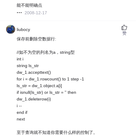
能不能明确点
2008-12-17
liubocy
赞
保存前删除空数据行:
//如不为空的列名为a，string型
int i
string ls_str
dw_1.accepttext()
for i = dw_1.rowcount() to 1 step -1
ls_str = dw_1.object.a[i]
if isnull(ls_str) or ls_str = '' then
dw_1.deleterow(i)
i --
end if
next
至于查询就不知道你需要什么样的控制了。