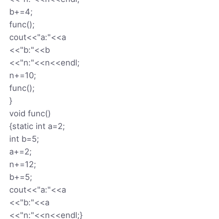
b+=4;
func();
cout<<"a:"<<a
<<"b:"<<b
<<"n:"<<n<<endl;
n+=10;
func();
}
void func()
{static int a=2;
int b=5;
a+=2;
n+=12;
b+=5;
cout<<"a:"<<a
<<"b:"<<a
<<"n:"<<n<<endl;}