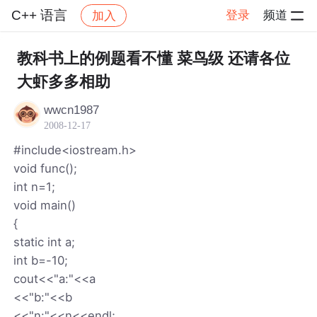
C++ 语言
登录
频道
加入
帖子详情
社区
C++ 语言
教科书上的例题看不懂 菜鸟级 还请各位
大虾多多相助
wwcn1987
2008-12-17
#include<iostream.h>
void func();
int n=1;
void main()
{
static int a;
int b=-10;
cout<<"a:"<<a
<<"b:"<<b
<<"n:"<<n<<endl;