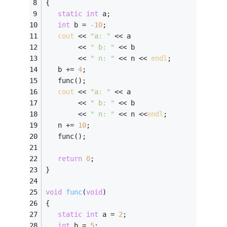
{ 
static
int
 a; 
int
 b = 
-10
; 
cout
 << 
"a: "
 << a 
        << 
" b: "
 << b 
        << 
" n: "
 << n << 
endl
; 
   b += 
4
; 
   func(); 
cout
 << 
"a: "
 << a 
        << 
" b: "
 << b 
        << 
" n: "
 << n <<
endl
; 
   n += 
10
; 
   func();
return
0
;
} 
void
func
(
void
)
{
static
int
 a = 
2
; 
int
 b = 
5
; 