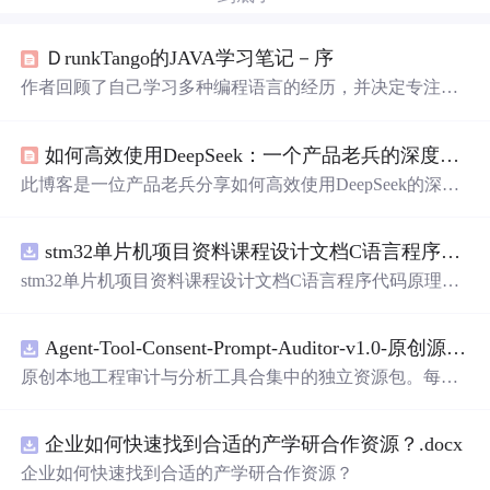
ＤrunkTango的JAVA学习笔记－序
作者回顾了自己学习多种编程语言的经历，并决定专注于J
AVA。他认为JAVA开源、功能强大，且适合快速开发应
用。
如何高效使用DeepSeek：一个产品老兵的深度实践分享
此博客是一位产品老兵分享如何高效使用DeepSeek的深度
实践。围绕人工智能领域，聚焦于DeepSeek的高效运用，
为相关从业者提供有价值的参考。
stm32单片机项目资料课程设计文档C语言程序代码原理图电路PCB实例五种PWM反馈控制模式研究
stm32单片机项目资料课程设计文档C语言程序代码原理图
电路PCB实例五种PWM反馈控制模式研究
Agent-Tool-Consent-Prompt-Auditor-v1.0-原创源码与文档.zip
原创本地工程审计与分析工具合集中的独立资源包。每个
ZIP包含完整源码、3项自动化测试、可复现合成示例、离
线HTML、JSON与SVG报告、1080×720真实运行效果图、
企业如何快速找到合适的产学研合作资源？.docx
README、运行说明、功能清单、MIT License及原创与授
权声明。解压后进入project目录，执行npm test验证算法，
企业如何快速找到合适的产学研合作资源？