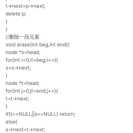
t->next=p->next;
delete p;
}
}
//删除一段元素
void erase(int beg,int end){
node *s=head;
for(int i=0;i!=beg;i++){
s=s->next;
}
node *t=head;
for(int j=0;j!=end;j++){
t=t->next;
}
if(t==NULL||s==NULL) return;
else{
s->next=t->next;