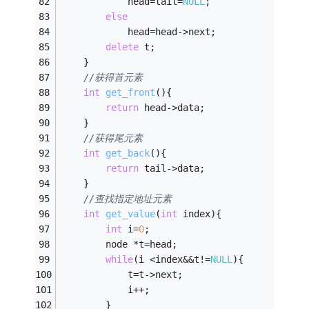
            head=tail=
NULL
;
else
            head=head->next;
delete
 t;
    }
//获得首元素
int
get_front
()
{
return
 head->data;
    }
//获得尾元素
int
get_back
()
{
return
 tail->data;
    }
//查找指定地址元素
int
get_value
(
int
 index)
{
int
 i=
0
;
        node *t=head;
while
(i <index&&t!=
NULL
){
            t=t->next;
            i++;
        }