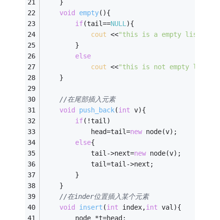
    }
void
empty
()
{
if
(tail==
NULL
){
cout
 <<
"this is a empty list"
 <<
        }
else
cout
 <<
"this is not empty list"
 
    }
//在尾部插入元素
void
push_back
(
int
 v)
{
if
(!tail)
            head=tail=
new
 node(v);
else
{
            tail->next=
new
 node(v);
            tail=tail->next;
        }
    }
//在inder位置插入某个元素
void
insert
(
int
 index,
int
 val)
{
        node *t=head;