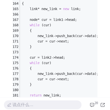
{
    link* new_link = 
new
 link; 
    node* cur = link1->head;
while
 (cur)
    {
        new_link->push_back(cur->data);
        cur = cur->next;
    }
    cur = link2->head;
while
 (cur)
    {
        new_link->push_back(cur->data);
        cur = cur->next;
    }
return
 new_link;
}
20
说点什么…