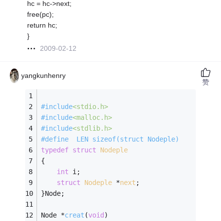
hc = hc->next;
free(pc);
return hc;
}
2009-02-12
yangkunhenry
赞
#
include
<stdio.h>
#
include
<malloc.h>
#
include
<stdlib.h>
#
define
  LEN sizeof(struct Nodeple)
typedef
struct
Nodeple
{
int
 i;
struct
Nodeple
 *
next
;
}Node;
Node *
creat
(
void
)