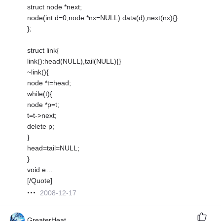
struct node *next;
node(int d=0,node *nx=NULL):data(d),next(nx){}
};
struct link{
link():head(NULL),tail(NULL){}
~link(){
node *t=head;
while(t){
node *p=t;
t=t->next;
delete p;
}
head=tail=NULL;
}
void e…
[/Quote]
2008-12-17
GreaterHeat