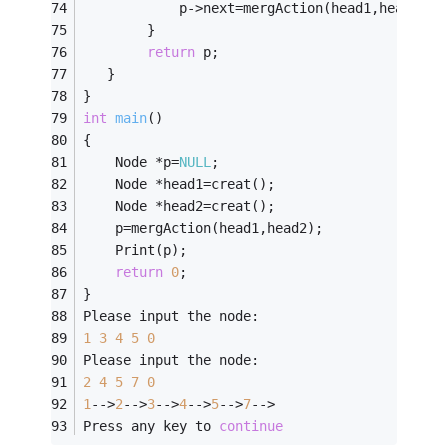
            p->next=mergAction(head1,head2->n
        }
return
 p;
   }
}
int
main
()
{
    Node *p=
NULL
;
    Node *head1=creat();
    Node *head2=creat();
    p=mergAction(head1,head2);
    Print(p);
return
0
;
}
Please input the node:
1
3
4
5
0
Please input the node:
2
4
5
7
0
1
-->
2
-->
3
-->
4
-->
5
-->
7
-->
Press any key to 
continue