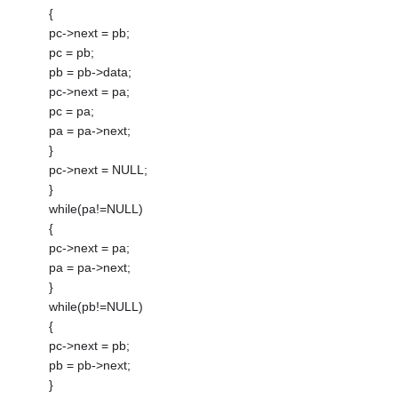
{
pc->next = pb;
pc = pb;
pb = pb->data;
pc->next = pa;
pc = pa;
pa = pa->next;
}
pc->next = NULL;
}
while(pa!=NULL)
{
pc->next = pa;
pa = pa->next;
}
while(pb!=NULL)
{
pc->next = pb;
pb = pb->next;
}