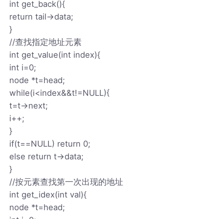
int get_back(){
return tail->data;
}
//查找指定地址元素
int get_value(int index){
int i=0;
node *t=head;
while(i<index&&t!=NULL){
t=t->next;
i++;
}
if(t==NULL) return 0;
else return t->data;
}
//按元素查找第一次出现的地址
int get_idex(int val){
node *t=head;