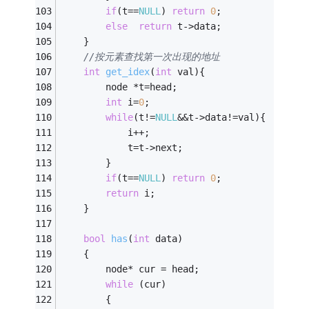
if
(t==
NULL
) 
return
0
;
else
return
 t->data;
    }
//按元素查找第一次出现的地址
int
get_idex
(
int
 val)
{
        node *t=head;
int
 i=
0
;
while
(t!=
NULL
&&t->data!=val){
            i++;
            t=t->next;
        }
if
(t==
NULL
) 
return
0
;
return
 i;
    }
bool
has
(
int
 data)
    {
        node* cur = head;
while
 (cur)
        {