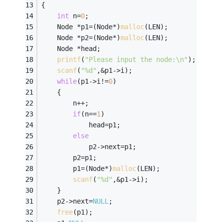
{
int
 n=
0
;
    Node *p1=(Node*)
malloc
(LEN);
    Node *p2=(Node*)
malloc
(LEN);
    Node *head;
printf
(
"Please input the node:\n"
);
scanf
(
"%d"
,&p1->i);
while
(p1->i!=
0
)
    {
        n++;
if
(n==
1
)
            head=p1;
else
            p2->next=p1;
        p2=p1;
        p1=(Node*)
malloc
(LEN);
scanf
(
"%d"
,&p1->i);
    }
    p2->next=
NULL
;
free
(p1);