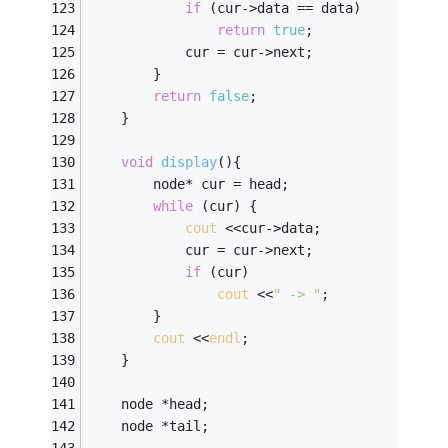
if
 (cur->data == data)
return
true
;
            cur = cur->next;
        }
return
false
;
    }
void
display
()
{
        node* cur = head;
while
 (cur) {
cout
 <<cur->data;
            cur = cur->next;
if
 (cur)
cout
 <<
" -> "
;
        }
cout
 <<
endl
;
    }
    node *head;
    node *tail;