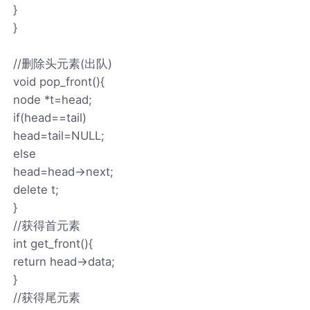
}
}
//删除头元素(出队)
void pop_front(){
node *t=head;
if(head==tail)
head=tail=NULL;
else
head=head->next;
delete t;
}
//获得首元素
int get_front(){
return head->data;
}
//获得尾元素