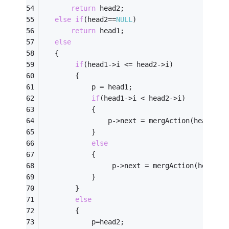
return
 head2;
else
if
(head2==
NULL
)
return
 head1;
else
   {
if
(head1->i <= head2->i)
        {
            p = head1;
if
(head1->i < head2->i)
            {                
                p->next = mergAction(head1->n
            }
else
            {
                 p->next = mergAction(head1->
            }
        }
else
        {
            p=head2;