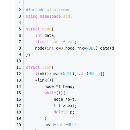
#
include
<iostream>
using
namespace
std
;
struct
node
{
int
 data;
struct
node
 *
next
;
    node(
int
 d=
0
,node *nx=
NULL
):data(d),next
};
struct
link
{
    link():head(
NULL
),tail(
NULL
){}
    ~link(){
        node *t=head;
while
(t){
            node *p=t;
            t=t->next;
delete
 p;
        }
        head=tail=
NULL
;