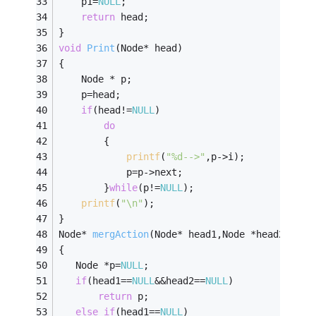
    p1=
NULL
;
return
 head;
}
void
Print
(Node* head)
{
    Node * p;
    p=head;
if
(head!=
NULL
)
do
        {
printf
(
"%d-->"
,p->i);
            p=p->next;
        }
while
(p!=
NULL
);
printf
(
"\n"
);
}
Node* 
mergAction
(Node* head1,Node *head2)
//合
{
   Node *p=
NULL
;
if
(head1==
NULL
&&head2==
NULL
)
return
 p;
else
if
(head1==
NULL
)