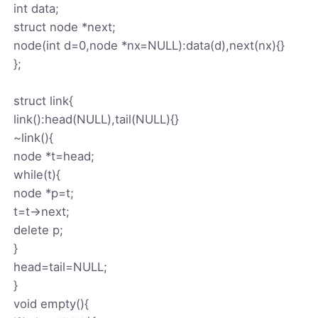
int data;
struct node *next;
node(int d=0,node *nx=NULL):data(d),next(nx){}
};
struct link{
link():head(NULL),tail(NULL){}
~link(){
node *t=head;
while(t){
node *p=t;
t=t->next;
delete p;
}
head=tail=NULL;
}
void empty(){