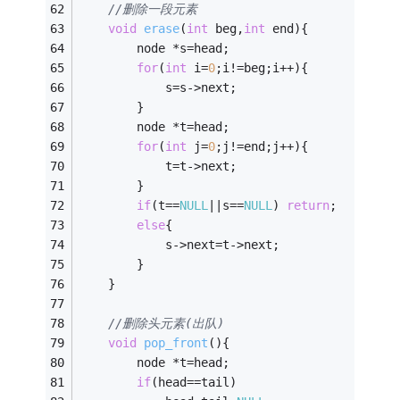
//删除一段元素
void
erase
(
int
 beg,
int
 end)
{
        node *s=head;
for
(
int
 i=
0
;i!=beg;i++){
            s=s->next;
        }
        node *t=head;
for
(
int
 j=
0
;j!=end;j++){
            t=t->next;
        }
if
(t==
NULL
||s==
NULL
) 
return
;
else
{
            s->next=t->next;
        }
    }
//删除头元素(出队)
void
pop_front
()
{
        node *t=head;
if
(head==tail)