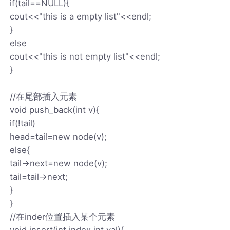
if(tail==NULL){
cout<<"this is a empty list"<<endl;
}
else
cout<<"this is not empty list"<<endl;
}
//在尾部插入元素
void push_back(int v){
if(!tail)
head=tail=new node(v);
else{
tail->next=new node(v);
tail=tail->next;
}
}
//在inder位置插入某个元素
void insert(int index,int val){