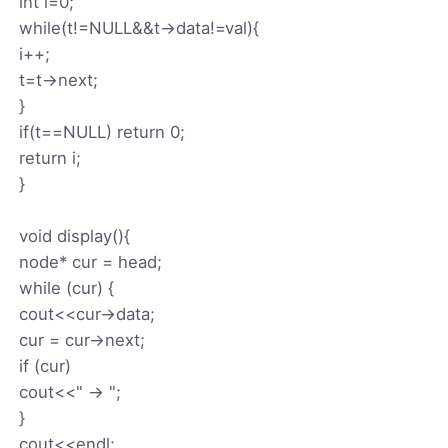
int i=0;
while(t!=NULL&&t->data!=val){
i++;
t=t->next;
}
if(t==NULL) return 0;
return i;
}
void display(){
node* cur = head;
while (cur) {
cout<<cur->data;
cur = cur->next;
if (cur)
cout<<" -> ";
}
cout<<endl;