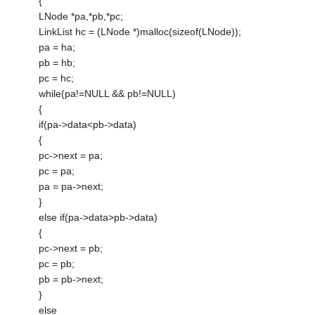
{
LNode *pa,*pb,*pc;
LinkList hc = (LNode *)malloc(sizeof(LNode));
pa = ha;
pb = hb;
pc = hc;
while(pa!=NULL && pb!=NULL)
{
if(pa->data<pb->data)
{
pc->next = pa;
pc = pa;
pa = pa->next;
}
else if(pa->data>pb->data)
{
pc->next = pb;
pc = pb;
pb = pb->next;
}
else