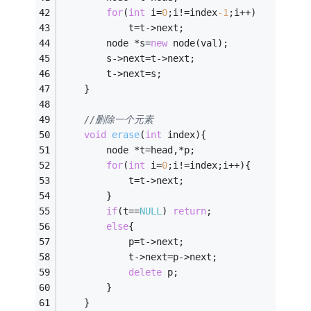
for
(
int
 i=
0
;i!=index
-1
;i++)
            t=t->next;
        node *s=
new
 node(val);
        s->next=t->next;
        t->next=s;
    }
//删除一个元素
void
erase
(
int
 index)
{
        node *t=head,*p;
for
(
int
 i=
0
;i!=index;i++){
            t=t->next;
        }
if
(t==
NULL
) 
return
;
else
{
            p=t->next;
            t->next=p->next;
delete
 p;
        }
    }