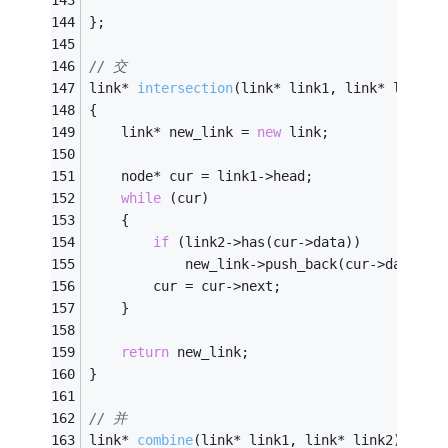
}; 
// 交
link* 
intersection
(link* link1, link* link2)
{
    link* new_link = 
new
 link; 
    node* cur = link1->head;
while
 (cur)
    {
if
 (link2->has(cur->data))
            new_link->push_back(cur->data);
        cur = cur->next;
    }
return
 new_link;
}
// 并
link* 
combine
(link* link1, link* link2)