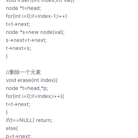
node *t=head;
for(int i=0;i!=index-1;i++)
t=t->next;
node *s=new node(val);
s->next=t->next;
t->next=s;
}
//删除一个元素
void erase(int index){
node *t=head,*p;
for(int i=0;i!=index;i++){
t=t->next;
}
if(t==NULL) return;
else{
p=t->next;