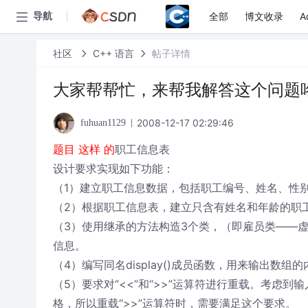
全部
博文收录
A
导航
社区
C++ 语言
帖子详情
大家帮帮忙，来帮我解答这个问题
2008-12-17 02:29:46
fuhuan1129
题目 这样 的
职工信息表
设计要求实现如下功能：
（1）建立职工信息数据，包括职工编号、姓名、性
（2）根据职工信息表，建立只含有姓名和年龄的职
（3）使用继承的方法构造3个类，（即雇员类——
信息。
（4）编写同名display()成员函数，用来输出数组
（5）要求对“<<”和“>>”运算符进行重载。考虑
格，所以重载“>>’’运算符时，需要满足这个要求。