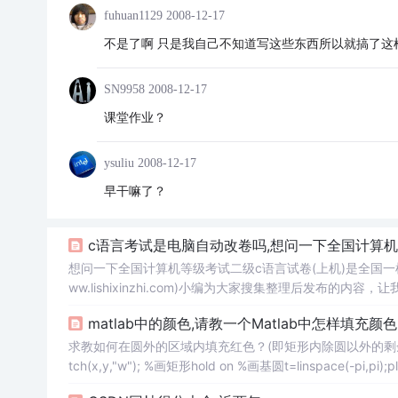
fuhuan1129
2008-12-17
不是了啊 只是我自己不知道写这些东西所以就搞了这
SN9958
2008-12-17
课堂作业？
ysuliu
2008-12-17
早干嘛了？
c语言考试是电脑自动改卷吗,想问一下全国计算
想问一下全国计算机等级考试二级c语言试卷(上机)是全国
ww.lishixinzhi.com)小编为大家搜集整理后发布
是全国一样的吗？很
急
很
急
，求
帮
忙，今晚最好有结果二级
matlab中的颜色,请教一个Matlab中怎样填充颜
管抽上什么...
求教如何在圆外的区域内填充红色？(即矩形内除圆以外的剩余区域)最好请给
tch(x,y,"w"); %画矩形hold on %画基圆t=linspa