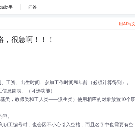
da助手
问答
用AI写
咯，很急啊！！！
别、工资、出生时间、参加工作时间和年龄（必须计算得到）。
工信息简表。（可选功能）
虚基类，教师类和工人类——派生类）使用相应的对象放置10个
的内容。
到输入职工编号时，也会因不小心引入空格，而且名字中也需要有空