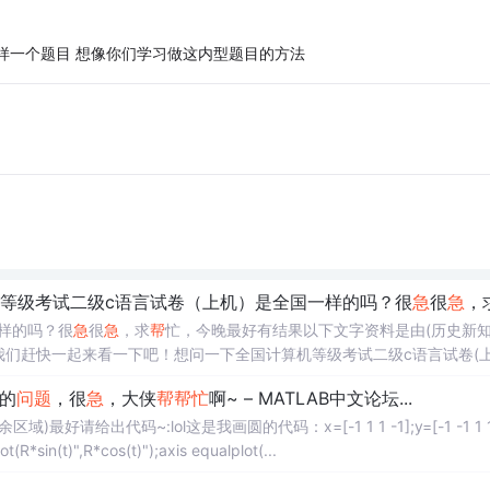
样一个题目 想像你们学习做这内型题目的方法
机等级考试二级c语言试卷（上机）是全国一样的吗？很
急
很
急
，
一样的吗？很
急
很
急
，求
帮
忙，今晚最好有结果以下文字资料是由(历史新知
的内容，让我们赶快一起来看一下吧！想问一下全国计算机等级考试二级c语言试卷(上
题库全国是一样的，一共就那么几种型别，如果南开一百题您都做了的话
色的
问题
，很
急
，大侠
帮
帮
忙
啊~ – MATLAB中文论坛...
出代码~:lol这是我画圆的代码：x=[-1 1 1 -1];y=[-1 -1 1 1]
ce(-pi,pi);plot(R*sin(t)",R*cos(t)");axis equalplot(...