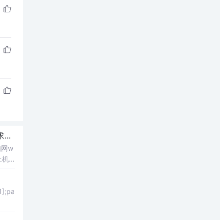
求
帮
忙，今晚最好有结果...
网w
机)
，不
;pa