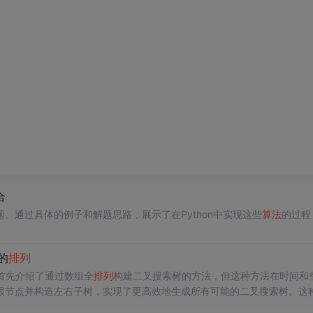
合
。通过具体的例子和解题思路，展示了在Python中实现这些
算法
的过程
的
排列
首先介绍了通过数组全
排列
构建二叉搜索树的方法，但这种方法在时间和
根节点并构造左右子树，实现了更高效地生成所有可能的二叉搜索树。这