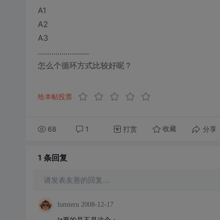
A1
A2
A3
..........................
怎么个循环方式比较好呢？
给本帖投票
68
1
打赏
分享
收藏
1 条
回复
请发表友善的回复…
lumieru
2008-12-17
lz要的是不是这个：