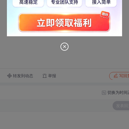
转发到动态
举报
写回
切换为时间
发表回