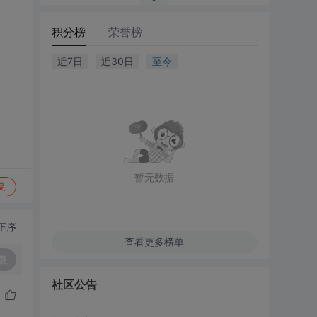
积分榜
荣誉榜
近7日
近30日
至今
暂无数据
复
正序
查看更多榜单
复
社区公告