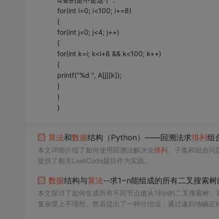
for(int i=0; i<100; i+=8)
{
for(int j=0; j<4; j++)
{
for(int k=i; k<i+8 && k<100; k++)
{
printf("%d ", A[j][k]);
}
}
}
算法
和
数据
结构（Python）——回溯法求
排列
组
本文详细介绍了如何使用回溯法解决全
排列
、子集和组合问题
提供了相关LeetCode题目作为实践。
数据
结构与
算法
--求1~n能组成的所有二叉搜索树
本文探讨了如何生成所有不同节点值从1到n的二叉搜索树。
复杂度上不理想。然后提出了一种分治法，通过递归地确定
法简化了问题，降低了复杂度。