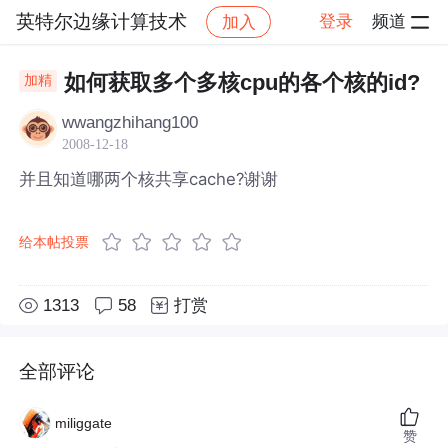
英特尔边缘计算技术
登录
频道
加入
帖子详情
社区
英特尔边缘计算技术
如何获取多个多核cpu的各个核的id?
加精
wwangzhihang100
2008-12-18
并且知道哪两个核共享cache?谢谢
给本帖投票
1313
58
打赏
全部评论
miliggate
赞