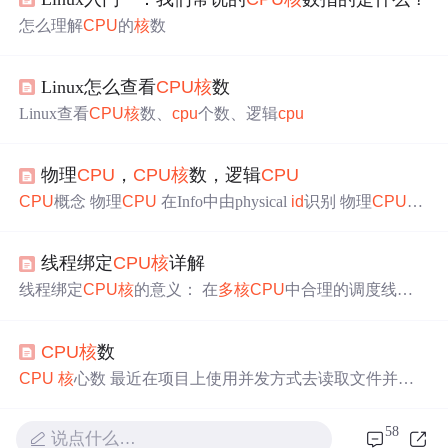
怎么理解
CPU
的
核
数
Linux怎么查看
CPU
核
数
Linux查看
CPU
核
数、
cpu
个数、逻辑
cpu
物理
CPU
，
CPU
核
数，逻辑
CPU
CPU
概念 物理
CPU
在Info中由physical
id
识别 物理
CPU
指
的是实际主板上插槽上的
CPU
个数。physical
id
就是每个
物理
CPU
的
ID
，不重复的 physical
id
有几个，物理
cpu
数
线程绑定
CPU
核
详解
量就是几个。
CPU
核
数（物理
核
） 在Info中由
cpu
cores
识别
CPU
核
数是指单块
CPU
上面能处理数据的芯片组的
线程绑定
CPU
核
的意义： 在
多
核
CPU
中合理的调度线程
数量，如双
核
、四
核
等。通常每个
CPU
下的
核
数都是固...
在各个
核
上运行可以获得更高的性能。在多线程编程中，
每个线程处理的任务优先级是不一样的，对于要求实时性
CPU
核
数
比较高的线程或者是主线程，对于这种线程我们可以在创
建线程时指定其绑定到某个
CPU
核
上，以后这个
核
就专门
CPU
核
心数 最近在项目上使用并发方式去读取文件并且
处理该线程。这样可以使得该线程的任务可以得到较快的
计算分析以提升效率。使用的是python 语言。在查看日志
处理，特别是和用户直接交互的任务，较短的响应时间可
日志之后下了一跳。我预想着测试环境depoly文件是配置
58
以提升用户的体验感。 绑定的过程： 几个重要的宏操作：
说点什么…
双
核
CPU
。应该也是2才对，结果和不一样。 python
获取