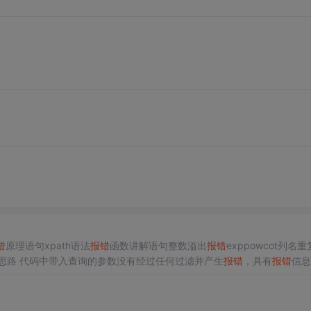
错
原理语句xpath语法
报错
函数讲解语句整数溢出
报错
exppowcot列名重
审计思路 代码中带入查询的参数没有经过任何过滤并产生
报错
，具有
报错
信息
 "
报错
函数通常尤其最长
报错
输出的限制，面对这种情况，可以进行分割
用group_c