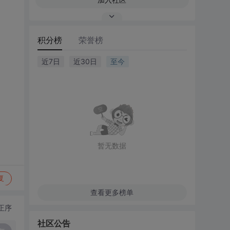
积分榜
荣誉榜
近7日
近30日
至今
暂无数据
复
查看更多榜单
正序
社区公告