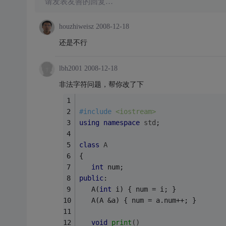
请发表友善的回复…
houzhiweisz
2008-12-18
还是不行
lbh2001
2008-12-18
非法字符问题，帮你改了下
#
include
<iostream>
using
namespace
std
;
class
A
{
int
 num; 
public
: 
   A(
int
 i) { num = i; } 
   A(A &a) { num = a.num++; } 
void
print
()