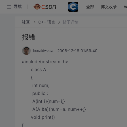
全部
博文收录
A
导航
社区
C++ 语言
帖子详情
报错
2008-12-18 01:59:40
houzhiweisz
#include(iostream. h>
class A
{
int num;
public：
A(int i){num=i;}
A(A &a){num=a. num++;}
void print()
{