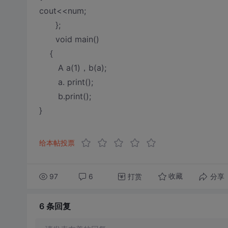
cout<<num;
};
void main()
{
A a(1)，b(a);
a. print();
b.print();
}
给本帖投票
97
6
打赏
分享
收藏
6 条
回复