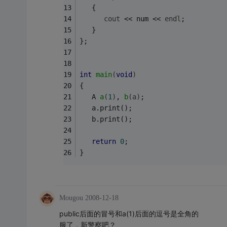
   { 
cout
 << num << 
endl
;  
   }
}; 
int
main
(
void
)
{ 
A 
a
(
1
)
, 
b
(a)
; 
   a.print(); 
   b.print(); 
return
0
;
} 
Mougou
2008-12-18
public后面的冒号和a(1)后面的逗号是全角的
服了，新警察吧？