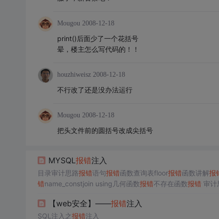
Mougou
2008-12-18
print()后面少了一个花括号
晕，楼主怎么写代码的！！
houzhiweisz
2008-12-18
不行改了还是没办法运行
Mougou
2008-12-18
把头文件前的圆括号改成尖括号
MYSQL
报错
注入
目录审计思路
报错
语句
报错
函数查询表floor
报错
函数讲解
报
错
name_constjoin using几何函数
报错
不存在函数
报错
示，就可以用
报错
查询。 常用
报错
检测符号：’ \ ; %00 ) ( #
【web安全】——
报错
注入
出。 特殊函数的特殊参数进运行一个字段、一行数据的返回，使
SQL注入之
报错
注入