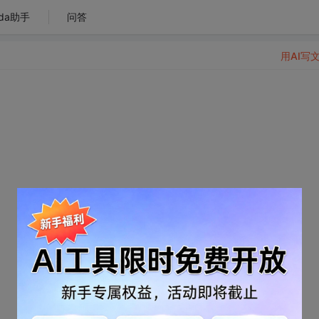
da助手
问答
用AI写