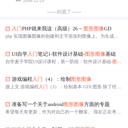
2008-12-19
——到底了——
入门
PHP就来我这（高级）26 ~
图形图像
GD
php 实现图像图像的创建和文字添加到图像上。为生成验
证码的内容做准备
UI自学
入门
笔记1-软件设计基础-
图形图像
基础
自学麦子学院UI设计课程，第一阶段：软件设计基础-
图形
图像
基础 有一些我认为重要的理论作如下笔记，希望能共
享和复习的作用。 图片 设计配色 主流： 色相 色调 明度
游戏编程
入门
（4）：绘制
图形图像
纯度 其他 其他配色方式 渐变 强调 分离反复 自然 人工
图片参数设置 PS保存时的图片参数设置， 开始学习可以
接上文 游戏编程
入门
（3）：绘制基本 GDI 图形 除了经典
设置成默认，后期有需要可以尝试改变寻找区别。 常见...
的矢量图形游戏之外，游戏开发人员都使用
图形图像
来在
视觉上展示游戏的图形部分。本文将介绍如何加载和显示
准备写一个关于android
图形图像
方面的专题
图形图像
。 本章内容包括： 位图图像的基础知识以及为什
么它们在游戏编程中如此重要 位图图像的内部工作方式 如
希望每天有更新，作为对自己的一个鞭策。 现在正在考虑
何开发在游戏中使用的通用位图类 如何在一个幻灯片放映
基本的架构： 1. 基本概念 (1) 最基本概念 (2) 图形编程相关
程序中使用位图类来表示幻灯片图像 位图图像的基础知识
概念 (3) 图像编程相关概念 2. 进阶功能，类，函数 3. 选择