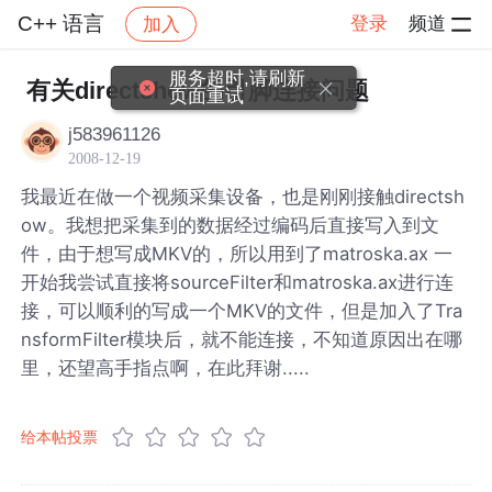
C++ 语言
登录
频道
加入
帖子详情
社区
C++ 语言
服务超时,请刷新
有关directshow的引脚连接问题
页面重试
j583961126
2008-12-19
我最近在做一个视频采集设备，也是刚刚接触directsh
ow。我想把采集到的数据经过编码后直接写入到文
件，由于想写成MKV的，所以用到了matroska.ax 一
开始我尝试直接将sourceFilter和matroska.ax进行连
接，可以顺利的写成一个MKV的文件，但是加入了Tra
nsformFilter模块后，就不能连接，不知道原因出在哪
里，还望高手指点啊，在此拜谢.....
给本帖投票