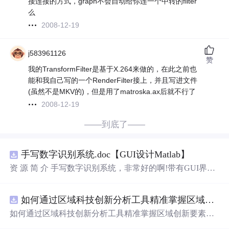
接连接的方式，graph不会自动给你连一个中转的filter
么
2008-12-19
j583961126
赞
我的TransformFilter是基于X.264来做的，在此之前也
能和我自己写的一个RenderFilter接上，并且写进文件
(虽然不是MKV的)，但是用了matroska.ax后就不行了
2008-12-19
——到底了——
手写数字识别系统.doc【GUI设计Matlab】
资 源 简 介 手写数字识别系统，非常好的啊!带有GUI界
面，使用方便! 详 情 说 明 用这个手写数字识别系统，你可
以轻松地识别手写数字。这个系统不仅功能强大，而且还
如何通过区域科技创新分析工具精准掌握区域创新要素分布与产业链融合现状？.docx
带有直观的图形用户界面（GUI），非常容易使用。你只
需要将手写数字输入系统，它将立即给出准确的识别结
如何通过区域科技创新分析工具精准掌握区域创新要素分
果。这个系统可以在各种场景中使用，无论是学校、工作
布与产业链融合现状？