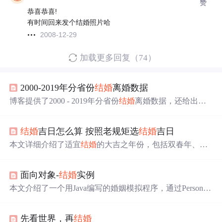
赞
恭喜恭喜!
有时间回来发个结婚照片哈
2008-12-29
加载更多回复（74）
2000-2019年分省份
结婚
离婚数据
博客提供了2000 - 2019年分省份
结婚
离婚数据，还给出
结
婚
的法律定义，同时提供了数据下载链接。
结婚
吉日怎么算 按照老规矩选
结婚
吉日
本文详细介绍了适宜
结婚
的大吉之年份，包括双春年、闰
月年、双春兼闰月年，并提供了选
结婚
吉日的注意事项，
如避开父母生辰、属相犯冲的月份或日子、避开三七九
面向对象-
结婚
实例
日、避开三娘煞等。同时强调了在选择
结婚
日期时需要考
虑双方家庭的实际、工作学习情况、身体状况及费用预
本文介绍了一个用Java编写的婚姻模拟程序，通过Person类
算。
定义人的基本属性，并实现了一个marry方法来判断两个人
是否满足
结婚
条件。该程序考虑了性别、已有配偶情况及
先看世界，再
结婚
法定
结婚
年龄等限制。