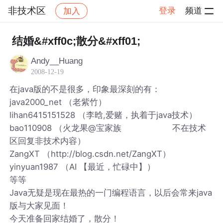
非技术区
登录
频道
加入
帖子详情
社区
非技术区
结婚&#xff0c;散分&#xff01;
Andy__Huang
2008-12-19
在java版的不是很多，印象最深刻的有：
java2000_net （老紫竹）
lihan6415151528 （李晗,爱赌，执着于java技术）
bao110908 （火龙果@宝家族 不在技术
区回复非技术内容）
ZangXT （http://blog.csdn.net/ZangXT）
yinyuan1987 （AI 【最近，忙碌中】）
等等
Java无疑是现在最热的一门编程语言，以后会常来java
版与大家见面！
今天准备回家结婚了，散分！