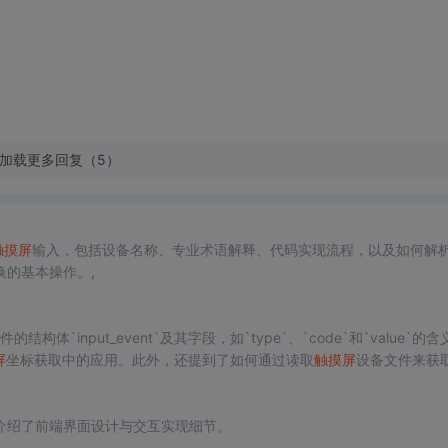
加载更多回复（5）
触摸屏
输入，包括设备名称、专业术语解释、代码实现流程，以及如何解析i
换的基本操作。,
构体`input_event`及其字段，如`type`、`code`和`value`的含
屏
坐标获取中的应用。此外，还提到了如何通过读取
触摸屏
设备文件来获
括加载和卸载驱动模块的方法，以及编写控制代码的步骤。
介绍了前端界面设计与交互实现细节。