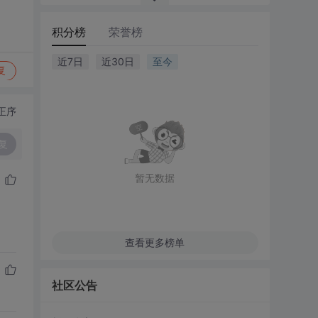
积分榜
荣誉榜
近7日
近30日
至今
复
正序
复
暂无数据
查看更多榜单
社区公告