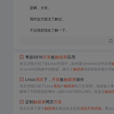
是啊，大哥。
我对这方面没了解过。
不过很想现在了解一下。
粤嵌6818
开发
板
触摸屏
应用
本文详细介绍了在Linux环境中，如何通过event0文件处理
ut_event结构体中的数据，展示了
触摸屏
坐标获取和图片切
Linux
系统
下，
开发
板
触摸屏
操作
本文详细介绍了Linux
系统
中
触摸屏
的工作原理，包括输入事件的结
解释了不同类型的事件（如EV_KEY和EV_ABS）及其在
触摸
标信息。同时，文章也讨论了如何操作LED灯和蜂鸣器，包
定制
触摸屏
网页
开发
本文分享了基于
触摸屏
的食品安全监管
系统
开发
经验
，重点