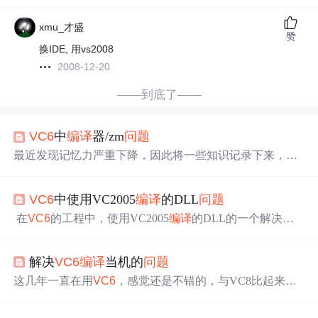
xmu_才盛
赞
换IDE, 用vs2008
2008-12-20
——到底了——
VC6
中
编译
器/zm
问题
最近发现记忆力严重下降，因此将一些知识记录下来，以
便日后查阅。 今天主要说说
VC6
编译
时产生的/zm
问题
，
当第一次遇到这个
问题
时，蒙圈了，重装了VC也不见好，
VC6
中使用VC2005
编译
的DLL
问题
只有重装操作系统，后来在网上看到别人都是在setting下设
置/zm 1000等，发现对我遇到的
问题
也不起作用，没办法
在
VC6
的工程中，使用VC2005
编译
的DLL的一个解决办
的时候查看了CL.exe，发现大小完全变了，于是想到拷贝
法。
VC6
中支持MFC的工程中直接链接VC2005的库时，会
一个安装之后的CL.exe到VC安装目录下，拷贝之后重试，
出现
编译
错误。原因在于
VC6
工程中的stdafx.h文件中包含
发现
问题
解决
VC6
编译
当机的
问题
了 afx.h 文件，
VC6
与VC2005中都有afx.h文件，但是内容
却有区别
VC6
的 afx.h 文件中有以下的定义：#ifndef _AFX
这几年一直在用
VC6
，感觉还是不错的，与VC8比起来，
DLL #ifndef _UNICODE #ifde
真的算是非常之轻量级了。对于编写Win32程序来说，
VC
6
还是非常之胜任和好用的，也是非常之经典的版本。但是