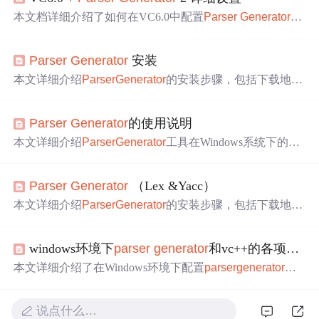
本文档详细介绍了如何在VC6.0中配置
Parser
Generator
2，包括环境设置、VC++ 6.0的目录设置以及项目设置。首
先，下载
Parser
Generator
2，设置Compiler Properties，如
Parser
Generator
安装
选择Visual C++ (32-bit)，指定VC安装目录。接着，调整V
C++的目录选项，添加Include、Library和Source文件路径。
本文详细介绍
Parser
Generator
的安装步骤，包括下载地
然后，为每个项目设置Preprocessor Definitions和Object/Libr
址、建立YACC和Lex库的方法及在Visual C++环境中进行
ary Modules。对于不同的运行时库（Debug和Release），
配置的具体流程。
需要链接不同的库文件，如yld.lib和yl.lib。确保正确配置，
Parser
Generator
的使用说明
才能成功编译和使用LEX及YACC库。
本文详细介绍
Parser
Generator
工具在Windows系统下的安
装配置及使用方法，并通过一个四则运算计算器的例子，
讲解如何编写lex和yacc文件来解析数学表达式。
Parser
Generator
（Lex &Yacc）
本文详细介绍
Parser
Generator
的安装步骤，包括下载地
址、建立YACC和Lex库的方法及在Visual C++环境中进行
配置的具体流程。
windows环境下
parser
generator
和vc++的各项配置 （lex配置）
本文详细介绍了在Windows环境下配置
parser
generator
和v
c++的相关步骤，包括环境设置、目录配置、项目设置等，
旨在帮助开发者顺利完成
parser
generator
生成的c文件在vc
说点什么…
++中的编译与运行。