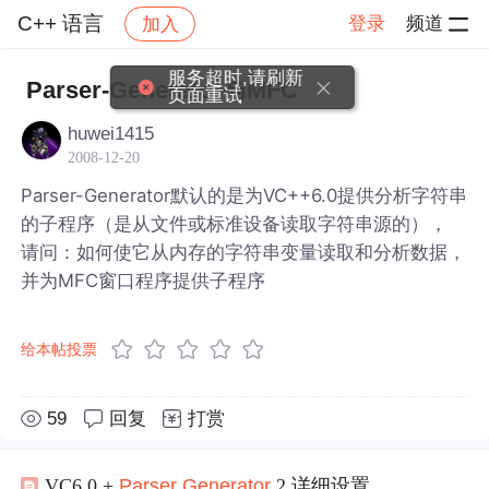
C++ 语言
登录
频道
加入
帖子详情
社区
C++ 语言
服务超时,请刷新
Parser-Generator与MFC
页面重试
huwei1415
2008-12-20
Parser-Generator默认的是为VC++6.0提供分析字符串
的子程序（是从文件或标准设备读取字符串源的），
请问：如何使它从内存的字符串变量读取和分析数据，
并为MFC窗口程序提供子程序
给本帖投票
59
回复
打赏
VC6.0 +
Parser
Generator
2 详细设置