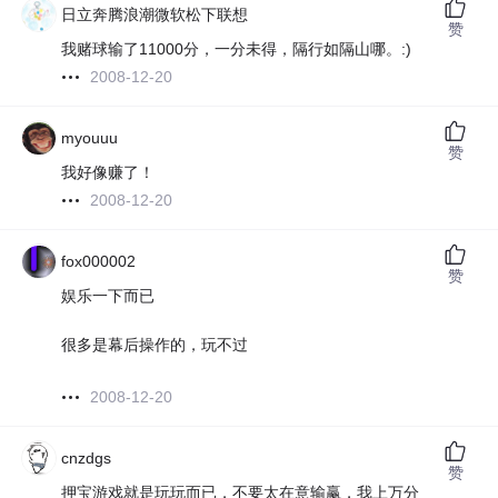
日立奔腾浪潮微软松下联想
赞
我赌球输了11000分，一分未得，隔行如隔山哪。:)
2008-12-20
myouuu
赞
我好像赚了！
2008-12-20
fox000002
赞
娱乐一下而已
很多是幕后操作的，玩不过
2008-12-20
cnzdgs
赞
押宝游戏就是玩玩而已，不要太在意输赢，我上万分