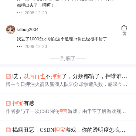
都押出去了，呵呵！
2008-12-20
killbug2004
赞
我丢了1000分才明白这个道理,lz你已经很不错了
2008-12-20
——到底了——
哎，
以后
再也
不
押宝
了，分数都输了，押谁谁输！！
博主今日押注火箭队赢湖人队50分却惨遭失败，感叹今后
再不
押宝
。
押宝
有感
作者参与了一次CSDN的
押宝
游戏，由于不了解游戏规则
及轻率决定导致输掉了全部积分。通过这次经历，作者意
识到在面对新事物时应当谨慎行事。
揭露丑恶：CSDN
押宝
游戏，你的透明度怎么就这么低呢？