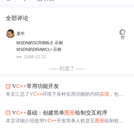
全部评论
菜牛
赞
MSDN的SCRIBBLE 示例
MSDN的DRAWCLI 示例
2008-12-21
——到底了——
V
C++
常用功能开发
本文汇总了V
C++
环境下各种实用功能的代码
实现
，包括
文件操作、网络通信、
图形
界面等多个方面，每项功能均
附带源码及使用说明。
V
C++
基础：创建简单
图形
绘制交互程序
本文详细介绍使用V
C++
开发简单人机交互
图形
绘制程序
的方法。涵盖V
C++
环境搭建、Win32 Console Application
项目创建、命令行界面交互
实现
、
图形
界面设计，还涉及