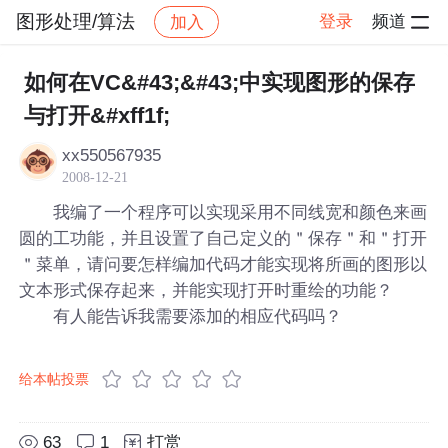
图形处理/算法
登录
频道
加入
帖子详情
社区
图形处理/算法
如何在VC&#43;&#43;中实现图形的保存
与打开&#xff1f;
xx550567935
2008-12-21
我编了一个程序可以实现采用不同线宽和颜色来画
圆的工功能，并且设置了自己定义的＂保存＂和＂打开
＂菜单，请问要怎样编加代码才能实现将所画的图形以
文本形式保存起来，并能实现打开时重绘的功能？
有人能告诉我需要添加的相应代码吗？
给本帖投票
63
1
打赏