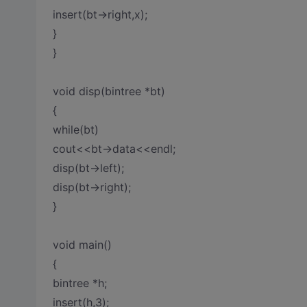
insert(bt->right,x);
}
}
void disp(bintree *bt)
{
while(bt)
cout<<bt->data<<endl;
disp(bt->left);
disp(bt->right);
}
void main()
{
bintree *h;
insert(h,3);