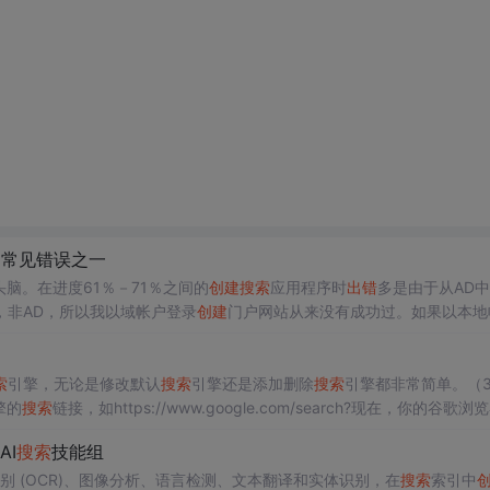
的常见错误之一
脑。在进度61％－71％之间的
创建
搜索
应用程序时
出错
多是由于从AD
，非AD，所以我以域帐户登录
创建
门户网站从来没有成功过。如果以本地
要插网线，保持网络联通，不然在
创建
门户网站时又会无法通过从AD中导
索
引擎，无论是修改默认
搜索
引擎还是添加删除
搜索
引擎都非常简单。（
擎的
搜索
链接，如https://www.google.com/search?现在，你的谷歌浏
擎设置页面，在其他
搜索
引擎列表中找到你想要删除的
搜索
引擎。（4）
AI
搜索
技能组
默认
搜索
引擎”下拉菜单中选择你想要设为默认的
搜索
引擎。
 (OCR)、图像分析、语言检测、文本翻译和实体识别，在
搜索
索引中