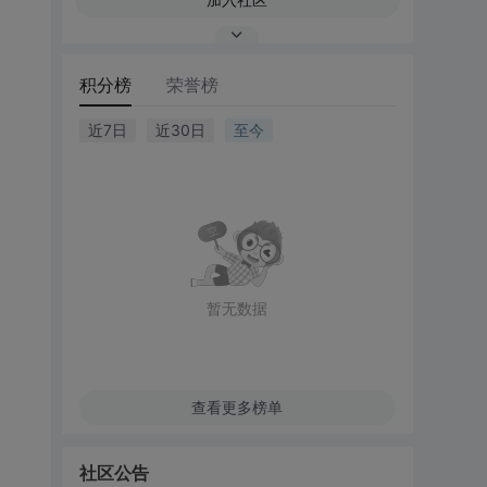
积分榜
荣誉榜
近7日
近30日
至今
暂无数据
查看更多榜单
社区公告