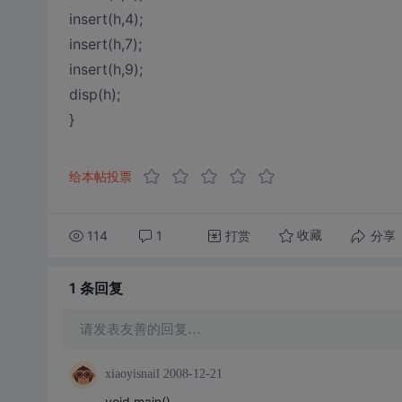
insert(h,4);
insert(h,7);
insert(h,9);
disp(h);
}
给本帖投票
114
1
打赏
分享
收藏
1 条
回复
请发表友善的回复…
xiaoyisnail
2008-12-21
void main()