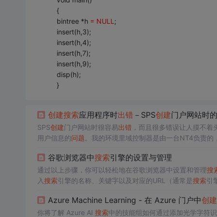
{
bintree *h
= NULL
;
insert(h,3);
insert(h,4);
insert(h,7);
insert(h,9);
disp(h);
}
创建
搜索
应用程序时
出错
－SPS
创建
门户网站时
SPS
创建
门户网站时很容易
出错
，而且很多错误让人摸不着头
用户信息的
问题
。我的环境里域控制器是由一台NT4负责的
登录却可以成功。而且以本地帐户登录安装SPS时千万记得
谷歌浏览器中
搜索
引擎的设置与管理
户信息这一关。综上所述，...
通过以上步骤，你可以轻松地在谷歌浏览器中设置和管理
搜
入
搜索
引擎的名称、关键字以及对应的URL（通常是
搜索
引
使用你所选定的
搜索
引擎作为默认
搜索
引擎。同样在
搜索
引
Azure Machine Learning - 在 Azure 门户中
创建
“添加”，新的
搜索
引擎就会出现在其他
搜索
引擎列表中。在“
你将了解 Azure AI
搜索
中的技能组如何通过添加光学字符识别