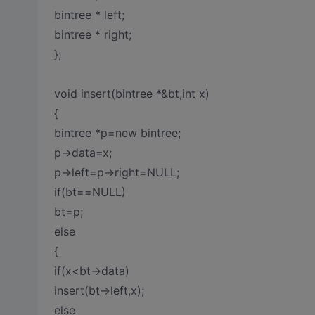
bintree * left;
bintree * right;
};
void insert(bintree *&bt,int x)
{
bintree *p=new bintree;
p->data=x;
p->left=p->right=NULL;
if(bt==NULL)
bt=p;
else
{
if(x<bt->data)
insert(bt->left,x);
else