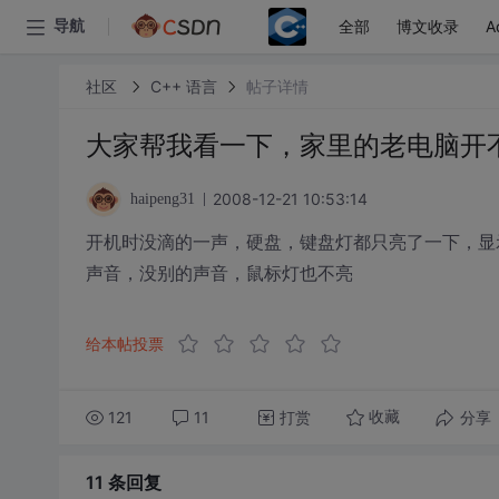
全部
博文收录
A
导航
社区
C++ 语言
帖子详情
大家帮我看一下，家里的老电脑开
2008-12-21 10:53:14
haipeng31
开机时没滴的一声，硬盘，键盘灯都只亮了一下，显
声音，没别的声音，鼠标灯也不亮
给本帖投票
121
11
打赏
分享
收藏
11 条
回复