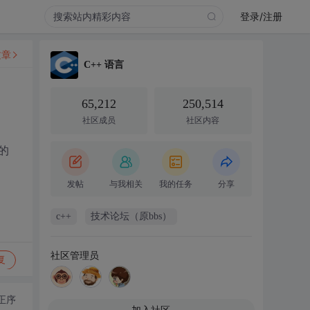
登录/注册
文章
C++ 语言
65,212
250,514
社区成员
社区内容
的
发帖
与我相关
我的任务
分享
c++
技术论坛（原bbs）
社区管理员
复
正序
加入社区