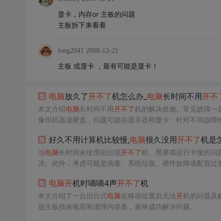
显卡，内存or 主板的问题
主板拆下来看看
long2041
2008-12-21
主板 或显卡 ，最有可能是显卡！
电脑
放久了
开
不了
机怎么办_
电脑
长时间不用
开
不
本文介绍
电脑
长时间不用
开
不了
机的解决措施。常见故障一
像但机器读硬盘，问题可能在显示器和显卡。针对不同故障
好久不用计算机比较慢,
电脑
很久没用
开
不了
机是
当
电脑
长时间未使用后出现
开
不了
机、黑屏或运行卡慢的问
决。此外，考虑可能是病毒、系统垃圾、硬件故障或配置过
护和适当升级
电脑
配置有助于保持其良好运行状态。
电脑
开
机时嘀嘀4声
开
不了
机
本文介绍了一台旧台式
电脑
在移动位置后无法
开
机的问题及
放主板残余电荷和清理内存条，最终成功解决问题。