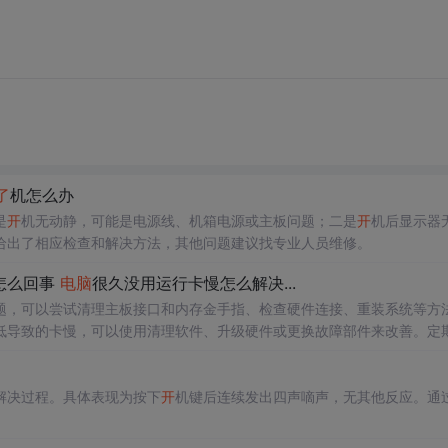
了
机怎么办
是
开
机无动静，可能是电源线、机箱电源或主板问题；二是
开
机后显示器
给出了相应检查和解决方法，其他问题建议找专业人员维修。
怎么回事
电脑
很久没用运行卡慢怎么解决...
题，可以尝试清理主板接口和内存金手指、检查硬件连接、重装系统等方
低导致的卡慢，可以使用清理软件、升级硬件或更换故障部件来改善。定
解决过程。具体表现为按下
开
机键后连续发出四声嘀声，无其他反应。通