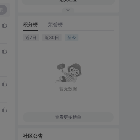
复
积分榜
荣誉榜
近7日
近30日
至今
暂无数据
查看更多榜单
社区公告