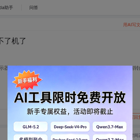
da助手
问答
用AI写
不了机了
示器一直显示无信号输入，然后一直停在那不动了，只有风扇转
转发到动态
举报
写回
切换为时间