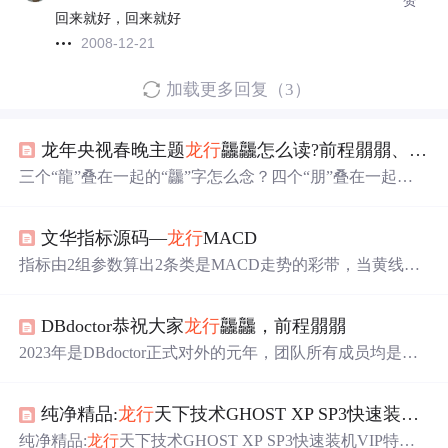
回来就好，回来就好
2008-12-21
加载更多回复（3）
龙年央视春晚主题
龙行
龘龘怎么读?前程朤朤、生活䲜䲜怎么念
三个“龍”叠在一起的“龘”字怎么念？四个“朋”叠在一起的
“朤”字怎么念？四个“鱼”叠在一起的“䲜”字怎么念？
文华指标源码—
龙行
MACD
指标由2组参数算出2条类是MACD走势的彩带，当黄线由
下降之后开始走平，出现红色或者紫色柱子买入参考。
DBdoctor恭祝大家
龙行
龘龘，前程朤朤
2023年是DBdoctor正式对外的元年，团队所有成员均是研
发或DBA出身，说起eBPF诊断或者内核源码每个人都能滔
滔不绝，但是说起对外推广，真不是我们擅长的，所以一
纯净精品:
龙行
天下技术GHOST XP SP3快速装机VIP特供版 2010年7月B版
直有用户和朋友给我们反馈，你们山东人真实在，总是在
默默的增加新功能，所以今天给大家拜年的同时交个作
纯净精品:
龙行
天下技术GHOST XP SP3快速装机VIP特供