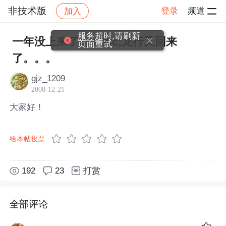
非技术版
登录
频道
加入
帖子详情
社区
非技术版
服务超时,请刷新
一年没上来了&#xff0c;龙行又回来
页面重试
了。。。
gjz_1209
2008-12-21
大家好！
给本帖投票
192
23
打赏
全部评论