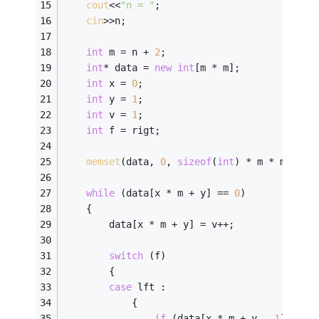
cout
<<
"n = "
;
cin
>>n;
int
 m = n + 
2
;
int
* data = 
new
int
[m * m];
int
 x = 
0
;
int
 y = 
1
;
int
 v = 
1
;
int
 f = rigt;
memset
(data, 
0
, 
sizeof
(
int
) * m * m);
while
 (data[x * m + y] == 
0
)
    {
        data[x * m + y] = v++;
switch
 (f)
        {
case
 lft :
            {
if
 (data[x * m + y - 
1
] != 
0