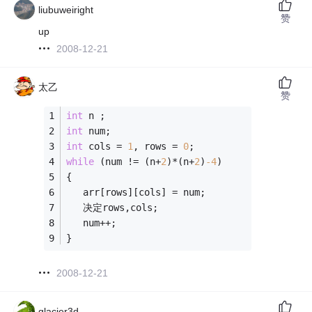
liubuweiright
赞
up
2008-12-21
太乙
赞
int
 n ;
int
 num;
int
 cols = 
1
, rows = 
0
;
while
 (num != (n+
2
)*(n+
2
)
-4
)
{
   arr[rows][cols] = num;
   决定rows,cols;
   num++;
}
2008-12-21
glacier3d