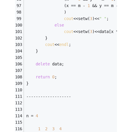
                (x == m - 
1
 && y == m - 
1
) 
                )
cout
<<setw(
3
)<<
" "
;
else
cout
<<setw(
3
)<<data[x * m + 
        }
cout
<<
endl
;
    }
delete
 data;
return
0
;
}
-------------------
n = 
4
1
2
3
4