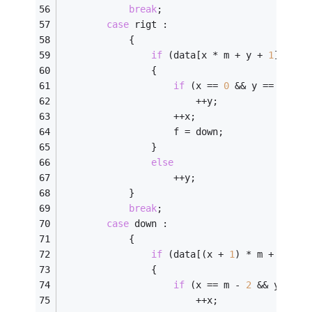
break
;
case
 rigt :
            {
if
 (data[x * m + y + 
1
] != 
0
                {
if
 (x == 
0
 && y == m - 
2
                        ++y;
                    ++x;
                    f = down;
                }
else
                    ++y;
            }
break
;
case
 down :
            {
if
 (data[(x + 
1
) * m + y] !=
                {
if
 (x == m - 
2
 && y == m
                        ++x;