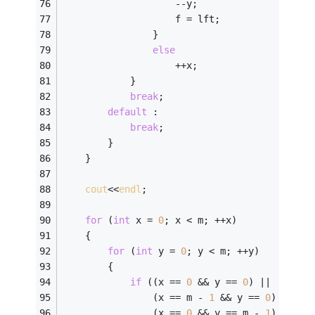
                    --y;                 
                    f = lft;
                }
else
                    ++x;
            }
break
;
default
 :
break
;
        }
    }
cout
<<
endl
;
for
 (
int
 x = 
0
; x < m; ++x)
    {
for
 (
int
 y = 
0
; y < m; ++y)
        {
if
 ((x == 
0
 && y == 
0
) ||
                (x == m - 
1
 && y == 
0
) ||
                (x == 
0
 && y == m - 
1
) ||