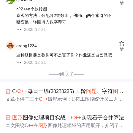
赞
n^2+4n个数转圈，
直观的方法：分配各2维数组，利用i、j两个索引的不
断变换，转圈填入数字即可
2008-12-21
arong1234
赞
这种题目要是教你可不是害了你？作业还是自己做吧
2008-12-21
——到底了——
C/
C++
每日一练(20230225) 工龄
问题
、字符
图形
输
文章提供了三个
C++
编程示例：1)按工龄段统计员工人
数；2)生成n行三角字符阵列
图形
；3)实现LRU缓存机制，
包括get和put操作，确保在O(1)时间复杂度内完成。这三个
图形
图像处理项目实战：
C++
实现石子合并算法
示例展示了数据处理和算法的应用。
本文围绕
C++
在
图形
图像处理领域的应用展开，介绍了
C+
+
在该领域的优势。重点探讨了石子合并这一动态规划
问题