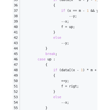
                {
if
 (x == m - 
1
 && y == 
1
                        --y;
                    --x;                 
                    f = up;
                }
else
                    --y;
            }
break
;
case
 up :
            {
if
 (data[(x - 
1
) * m + y] !=
                {
                    ++y;
                    f = rigt;
                }
else
                    --x;
            }