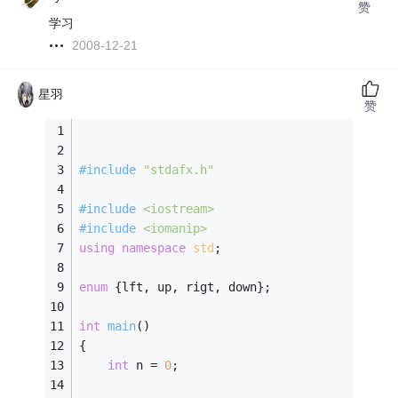
赞
学习
2008-12-21
星羽
赞
#
include
"stdafx.h"
#
include
<iostream>
#
include
<iomanip>
using
namespace
std
;
enum
 {
lft, up, rigt, down};
int
main
()
{
int
 n = 
0
;