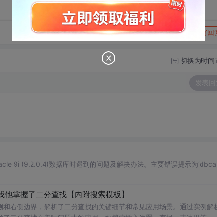
转发到动态
举报
写回
切换为时间
发表回
cle 9i (9.2.0.4)数据库时遇到的问题及解决办法。主要错误提示为‘dbca: l
我他掌握了二分查找【内附搜索模板】
侧和右侧边界，解析了二分查找的关键细节和常见应用场景。通过实例解