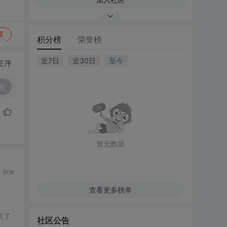
复
积分榜
荣誉榜
近7日
近30日
至今
正序
复
暂无数据
ine
查看更多榜单
析了
社区公告