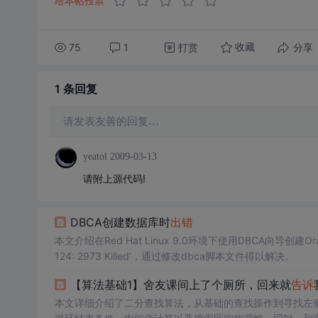
给本帖投票
75
1
打赏
分享
收藏
1 条
回复
请发表友善的回复…
yeatol
2009-03-13
请附上源代码!
DBCA创建数据库时
出错
本文介绍在Red Hat Linux 9.0环境下使用DBCA向导创建Ora
124: 2973 Killed’，通过修改dbca脚本文件得以解决。
【算法基础1】舍友课间上了个厕所，回来就
告诉
本文详细介绍了二分查找算法，从基础的查找操作到寻找左