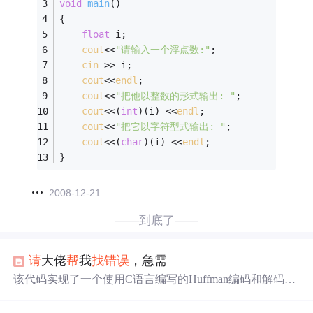
void
main
()
{ 
float
 i; 
cout
<<
"请输入一个浮点数:"
; 
cin
 >> i;
cout
<<
endl
; 
cout
<<
"把他以整数的形式输出: "
; 
cout
<<(
int
)(i) <<
endl
; 
cout
<<
"把它以字符型式输出: "
; 
cout
<<(
char
)(i) <<
endl
; 
}
2008-12-21
——到底了——
请
大佬
帮
我
找
错误
，急需
该代码实现了一个使用C语言编写的Huffman编码和解码程
序。它首先从键盘读取字符串，统计不同字符及其出现次
数，然后创建Huffman树，最后进行编码和解码操作。程序