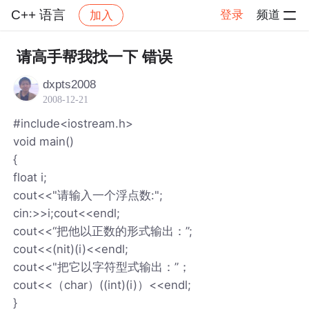
C++ 语言
登录
频道
加入
帖子详情
社区
C++ 语言
请高手帮我找一下 错误
dxpts2008
2008-12-21
#include<iostream.h>
void main()
{
float i;
cout<<"请输入一个浮点数:";
cin:>>i;cout<<endl;
cout<<“把他以正数的形式输出：”;
cout<<(nit)(i)<<endl;
cout<<"把它以字符型式输出：”；
cout<<（char）((int)(i)）<<endl;
}