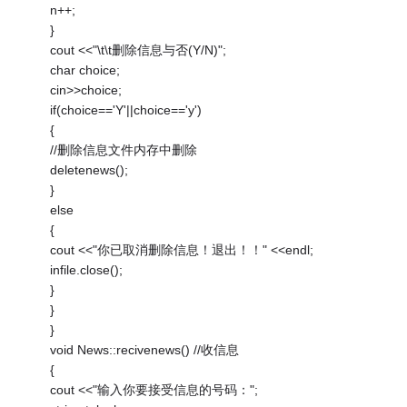
n++;
}
cout <<"\t\t删除信息与否(Y/N)";
char choice;
cin>>choice;
if(choice=='Y'||choice=='y')
{
//删除信息文件内存中删除
deletenews();
}
else
{
cout <<"你已取消删除信息！退出！！" <<endl;
infile.close();
}
}
}
void News::recivenews() //收信息
{
cout <<"输入你要接受信息的号码：";