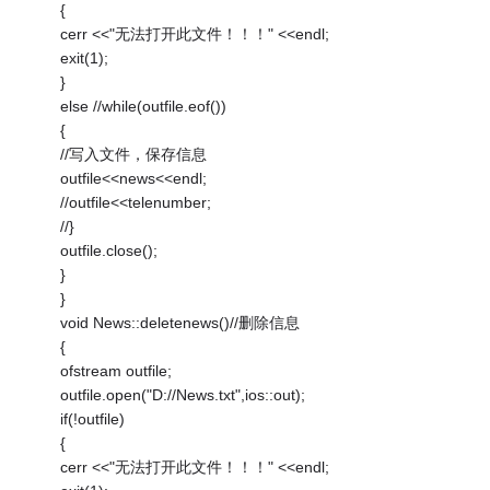
{
cerr <<"无法打开此文件！！！" <<endl;
exit(1);
}
else //while(outfile.eof())
{
//写入文件，保存信息
outfile<<news<<endl;
//outfile<<telenumber;
//}
outfile.close();
}
}
void News::deletenews()//删除信息
{
ofstream outfile;
outfile.open("D://News.txt",ios::out);
if(!outfile)
{
cerr <<"无法打开此文件！！！" <<endl;