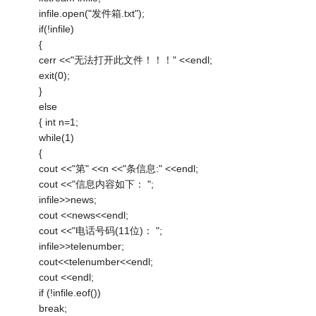
infile.open("发件箱.txt");
if(!infile)
{
cerr <<"无法打开此文件！！！" <<endl;
exit(0);
}
else
{ int n=1;
while(1)
{
cout <<"第" <<n <<"条信息:" <<endl;
cout <<"信息内容如下： ";
infile>>news;
cout <<news<<endl;
cout <<"电话号码(11位)： ";
infile>>telenumber;
cout<<telenumber<<endl;
cout <<endl;
if (!infile.eof())
break;