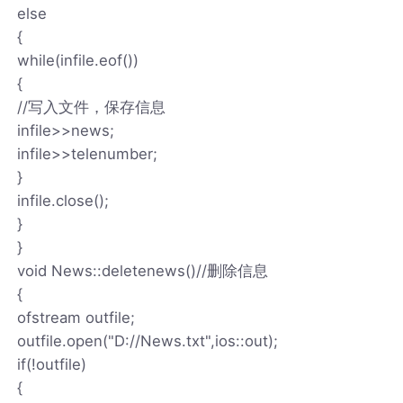
else
{
while(infile.eof())
{
//写入文件，保存信息
infile>>news;
infile>>telenumber;
}
infile.close();
}
}
void News::deletenews()//删除信息
{
ofstream outfile;
outfile.open("D://News.txt",ios::out);
if(!outfile)
{