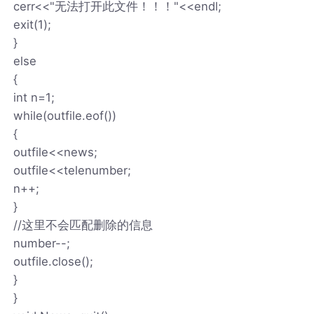
cerr<<"无法打开此文件！！！"<<endl;
exit(1);
}
else
{
int n=1;
while(outfile.eof())
{
outfile<<news;
outfile<<telenumber;
n++;
}
//这里不会匹配删除的信息
number--;
outfile.close();
}
}