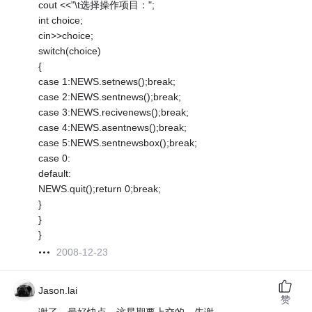
cout <<"\t选择操作项目：";
int choice;
cin>>choice;
switch(choice)
{
case 1:NEWS.setnews();break;
case 2:NEWS.sentnews();break;
case 3:NEWS.recivenews();break;
case 4:NEWS.asentnews();break;
case 5:NEWS.sentnewsbox();break;
case 0:
default:
NEWS.quit();return 0;break;
}
}
}
2008-12-23
Jason.lai
赞