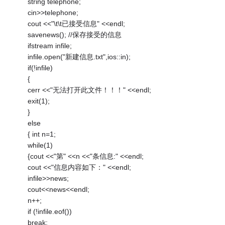
string telephone;
cin>>telephone;
cout <<"\t\t已接受信息" <<endl;
savenews(); //保存接受的信息
ifstream infile;
infile.open("新建信息.txt",ios::in);
if(!infile)
{
cerr <<"无法打开此文件！！！" <<endl;
exit(1);
}
else
{ int n=1;
while(1)
{cout <<"第" <<n <<"条信息:" <<endl;
cout <<"信息内容如下：" <<endl;
infile>>news;
cout<<news<<endl;
n++;
if (!infile.eof())
break;