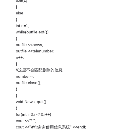
exit(1);
}
else
{
int n=1;
while(outfile.eof())
{
outfile <<news;
outfile <<telenumber;
n++;
}
//这里不会匹配删除的信息
number--;
outfile.close();
}
}
void News::quit()
{
for(int i=0;i <40;i++)
cout <<"* ";
cout <<"\t\t\t谢谢使用信息系统" <<endl;