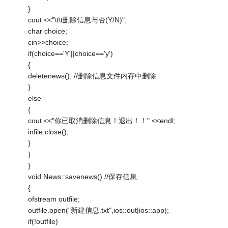
}
cout <<"\t\t删除信息与否(Y/N)";
char choice;
cin>>choice;
if(choice=='Y'||choice=='y')
{
deletenews(); //删除信息文件内存中删除
}
else
{
cout <<"你已取消删除信息！退出！！" <<endl;
infile.close();
}
}
}
void News::savenews() //保存信息
{
ofstream outfile;
outfile.open("新建信息.txt",ios::out|ios::app);
if(!outfile)