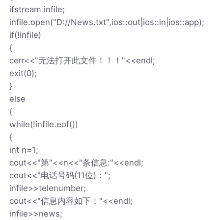
ifstream infile;
infile.open("D://News.txt",ios::out|ios::in|ios::app);
if(!infile)
{
cerr<<"无法打开此文件！！！"<<endl;
exit(0);
}
else
{
while(!infile.eof())
{
int n=1;
cout<<"第"<<n<<"条信息:"<<endl;
cout<<"电话号码(11位)：";
infile>>telenumber;
cout<<"信息内容如下："<<endl;
infile>>news;