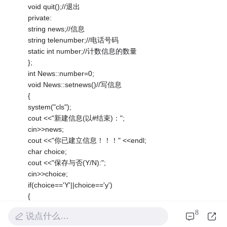
void quit();//退出
private:
string news;//信息
string telenumber;//电话号码
static int number;//计数信息的数量
};
int News::number=0;
void News::setnews()//写信息
{
system("cls");
cout <<"新建信息(以#结束)：";
cin>>news;
cout <<"你已建立信息！！！" <<endl;
char choice;
cout <<"保存与否(Y/N):";
cin>>choice;
if(choice=='Y'||choice=='y')
{
savenews();
8
说点什么…
number++;