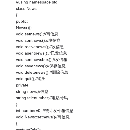
//using namespace std;
class News
{
public:
News(){}
void setnews();//写信息
void sentnews();//发信息
void recivenews();//收信息
void asentnews();//已发信息
void sentnewsbox();//发信箱
void savenews();//保存信息
void deletenews();//删除信息
void quit();//退出
private:
string news;//信息
string telenumber;//电话号码
};
int number=0; //统计发件箱信息
void News::setnews()//写信息
{
system("cls");