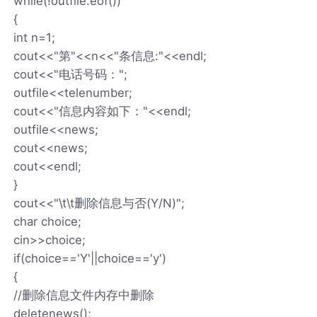
while(!outfile.eof())
{
int n=1;
cout<<"第"<<n<<"条信息:"<<endl;
cout<<"电话号码：";
outfile<<telenumber;
cout<<"信息内容如下："<<endl;
outfile<<news;
cout<<news;
cout<<endl;
}
cout<<"\t\t删除信息与否(Y/N)";
char choice;
cin>>choice;
if(choice=='Y'||choice=='y')
{
//删除信息文件内存中删除
deletenews();