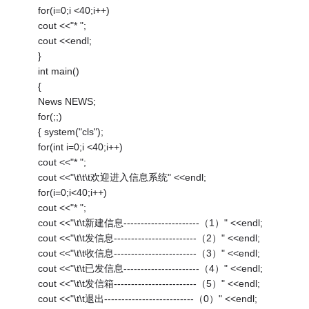
for(i=0;i <40;i++)
cout <<"* ";
cout <<endl;
}
int main()
{
News NEWS;
for(;;)
{ system("cls");
for(int i=0;i <40;i++)
cout <<"* ";
cout <<"\t\t\t欢迎进入信息系统" <<endl;
for(i=0;i<40;i++)
cout <<"* ";
cout <<"\t\t新建信息----------------------（1）" <<endl;
cout <<"\t\t发信息------------------------（2）" <<endl;
cout <<"\t\t收信息------------------------（3）" <<endl;
cout <<"\t\t已发信息----------------------（4）" <<endl;
cout <<"\t\t发信箱------------------------（5）" <<endl;
cout <<"\t\t退出--------------------------（0）" <<endl;