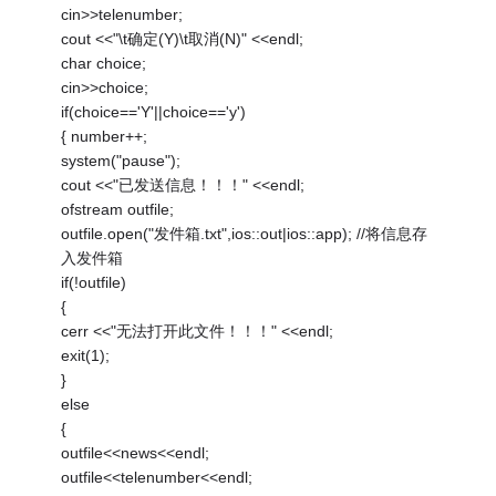
cin>>telenumber;
cout <<"\t确定(Y)\t取消(N)" <<endl;
char choice;
cin>>choice;
if(choice=='Y'||choice=='y')
{ number++;
system("pause");
cout <<"已发送信息！！！" <<endl;
ofstream outfile;
outfile.open("发件箱.txt",ios::out|ios::app); //将信息存
入发件箱
if(!outfile)
{
cerr <<"无法打开此文件！！！" <<endl;
exit(1);
}
else
{
outfile<<news<<endl;
outfile<<telenumber<<endl;