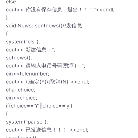
else
cout<<"你没有保存信息，退出！！！"<<endl;
}
void News::sentnews()//发信息
{
system("cls");
cout<<"新建信息：";
setnews();
cout<<"请输入电话号码(数字)：";
cin>>telenumber;
cout<<"\t确定(Y)\t取消(N)"<<endl;
char choice;
cin>>choice;
if(choice=='Y'||choice=='y')
{
system("pause");
cout<<"已发送信息！！！"<<endl;
asentnews();