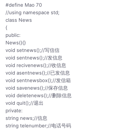
#define Mao 70
//using namespace std;
class News
{
public:
News(){}
void setnews();//写信信
void sentnews();//发信息
void recivenews();//收信息
void asentnews();//已发信息
void sentnewsbox();//发信箱
void savenews();//保存信息
void deletenews();//删除信息
void quit();//退出
private:
string news;//信息
string telenumber;//电话号码