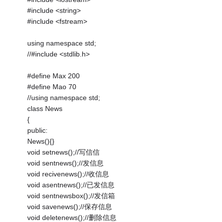
#include <string>
#include <fstream>
using namespace std;
//#include <stdlib.h>
#define Max 200
#define Mao 70
//using namespace std;
class News
{
public:
News(){}
void setnews();//写信信
void sentnews();//发信息
void recivenews();//收信息
void asentnews();//已发信息
void sentnewsbox();//发信箱
void savenews();//保存信息
void deletenews();//删除信息