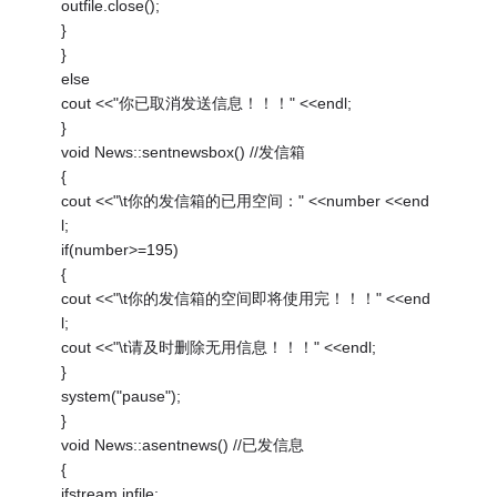
outfile.close();
}
}
else
cout <<"你已取消发送信息！！！" <<endl;
}
void News::sentnewsbox() //发信箱
{
cout <<"\t你的发信箱的已用空间：" <<number <<end
l;
if(number>=195)
{
cout <<"\t你的发信箱的空间即将使用完！！！" <<end
l;
cout <<"\t请及时删除无用信息！！！" <<endl;
}
system("pause");
}
void News::asentnews() //已发信息
{
ifstream infile;