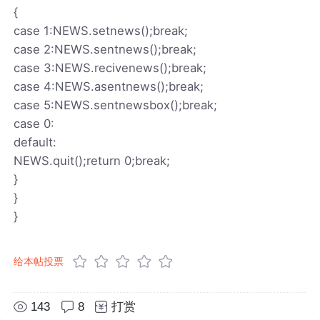
{
case 1:NEWS.setnews();break;
case 2:NEWS.sentnews();break;
case 3:NEWS.recivenews();break;
case 4:NEWS.asentnews();break;
case 5:NEWS.sentnewsbox();break;
case 0:
default:
NEWS.quit();return 0;break;
}
}
}
给本帖投票
143
8
打赏