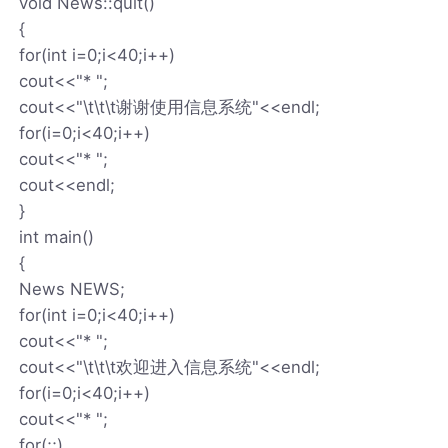
void News::quit()
{
for(int i=0;i<40;i++)
cout<<"* ";
cout<<"\t\t\t谢谢使用信息系统"<<endl;
for(i=0;i<40;i++)
cout<<"* ";
cout<<endl;
}
int main()
{
News NEWS;
for(int i=0;i<40;i++)
cout<<"* ";
cout<<"\t\t\t欢迎进入信息系统"<<endl;
for(i=0;i<40;i++)
cout<<"* ";
for(;;)