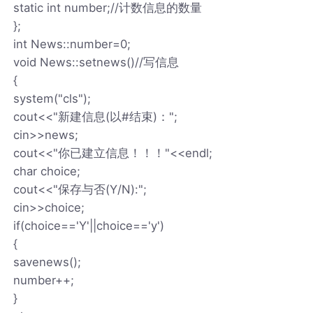
static int number;//计数信息的数量
};
int News::number=0;
void News::setnews()//写信息
{
system("cls");
cout<<"新建信息(以#结束)：";
cin>>news;
cout<<"你已建立信息！！！"<<endl;
char choice;
cout<<"保存与否(Y/N):";
cin>>choice;
if(choice=='Y'||choice=='y')
{
savenews();
number++;
}