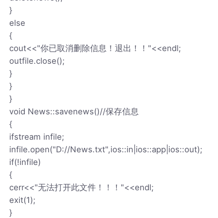
}
else
{
cout<<"你已取消删除信息！退出！！"<<endl;
outfile.close();
}
}
}
void News::savenews()//保存信息
{
ifstream infile;
infile.open("D://News.txt",ios::in|ios::app|ios::out);
if(!infile)
{
cerr<<"无法打开此文件！！！"<<endl;
exit(1);
}