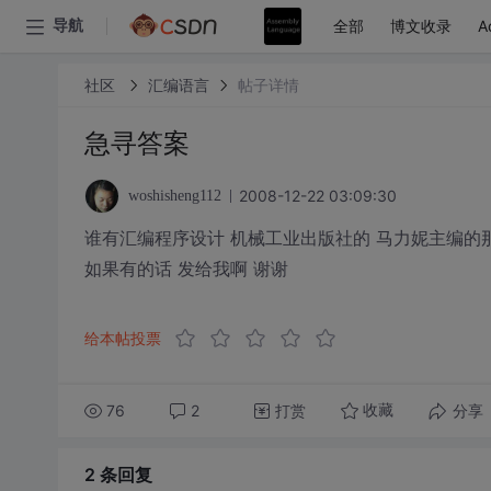
全部
博文收录
A
导航
社区
汇编语言
帖子详情
急寻答案
2008-12-22 03:09:30
woshisheng112
谁有汇编程序设计 机械工业出版社的 马力妮主编的
如果有的话 发给我啊 谢谢
给本帖投票
76
2
打赏
分享
收藏
2 条
回复