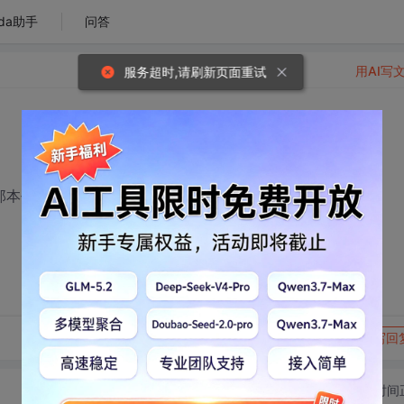
da助手
问答
用AI写
服务超时,请刷新页面重试
那本书的课后习题答案吗？
转发到动态
举报
写回
切换为时间