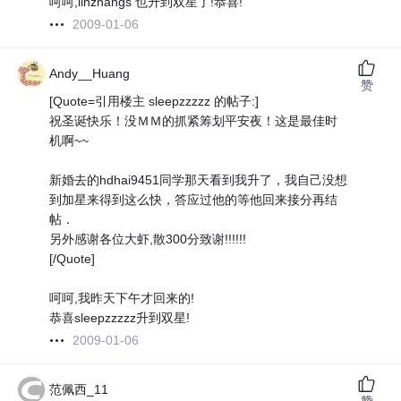
呵呵,linzhangs 也升到双星了!恭喜!
2009-01-06
Andy__Huang
赞
[Quote=引用楼主 sleepzzzzz 的帖子:]
祝圣诞快乐！没ＭＭ的抓紧筹划平安夜！这是最佳时
机啊~~
新婚去的hdhai9451同学那天看到我升了，我自己没想
到加星来得到这么快，答应过他的等他回来接分再结
帖．
另外感谢各位大虾,散300分致谢!!!!!!
[/Quote]
呵呵,我昨天下午才回来的!
恭喜sleepzzzzz升到双星!
2009-01-06
范佩西_11
赞