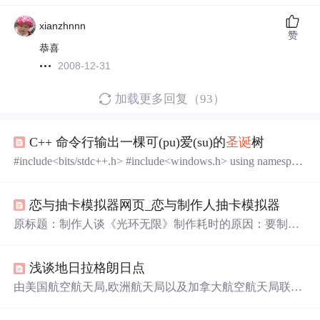
xianzhnnn
赞
恭喜
2008-12-31
加载更多回复（93）
C++ 命令行输出一棵可(pu)爱(su)的
圣诞
树
#include<bits/stdc++.h> #include<windows.h> using namespac
e std; void star(){ Sleep(200); printf("*"); } void printStar(int po
s){ for(int i=0;i<7;i++){ printf(" "); } for(int i=0;i<pos;i++){ prin
恋与抽卡模拟器网页_恋与制作人抽卡模拟器
tf(" "); } star(); printf(...
原标题：制作人谈《光环无限》制作耗时的原因：要制作
新引擎详情>>原标题：对话《修仙模拟器》制作人：当下
见分晓你详情>>恋与制作人将在近期为玩家们带来1月签
浅谈地日拉格朗日点
到周棋洛欢心萌动，那么到底如何呢?下面就一起来看下恋
与制作人1月签到周棋洛欢心萌动介绍吧。你想说什么我详
由美国航空航天局,欧洲航天局以及加拿大航空航天局联合
情>>阅读: 3日期: 2020-12-28恋与制作人
圣诞
节礼包兑换码
研发的红外线观测用太空望远镜:詹姆斯.韦伯太空望远镜,
是什么？这是恋与制作人新发放的福利，...
于2021年12月25号北京时间20点15分成功
升
空.其最终的运