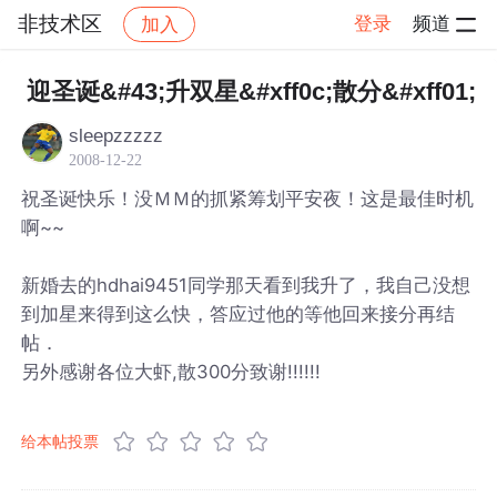
非技术区
登录
频道
加入
帖子详情
社区
非技术区
迎圣诞&#43;升双星&#xff0c;散分&#xff01;
sleepzzzzz
2008-12-22
祝圣诞快乐！没ＭＭ的抓紧筹划平安夜！这是最佳时机
啊~~
新婚去的hdhai9451同学那天看到我升了，我自己没想
到加星来得到这么快，答应过他的等他回来接分再结
帖．
另外感谢各位大虾,散300分致谢!!!!!!
给本帖投票