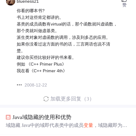
blueness21
赞
你看的哪本书?
书上对这些肯定都讲的。
基类的成员函数有virtual的话，那个函数就叫虚函数，
那个类就叫做虚基类。
派生类对象对虚函数的调用，涉及到多态的应用。
如果你没看过这方面的书的话，三言两语也说不清
楚。
建议你买些比较好评的书来看。
例如 《C++ Primer Plus》
我在看《C++ Primer 4th》
2008-12-22
加载更多回复（3）
Java域隐藏的使用和优势
域隐藏 Java中的域即代表类中的成员
变量
，域隐藏即为
子
类
和
父类
同时存在
相同
的成员
变量
，可以和方法的覆盖形