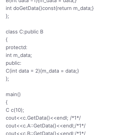
B(int data =1){m_data = data;}
int doGetData()const{return m_data;}
};
class C:public B
{
protectd:
int m_data;
public:
C(int data = 2){m_data = data;}
};
main()
{
C c(10);
cout<<c.GetData()<<endl; /*1*/
cout<<c.A::GetData()<<endl;/*1*/
cout<<c.B::GetData()<<endl;/*1*/