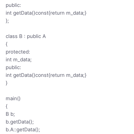
public:
int getData()const{return m_data;}
};
class B : public A
{
protected:
int m_data;
public:
int getData()const{return m_data;}
}
main()
{
B b;
b.getData();
b.A::getData();