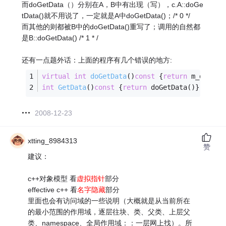
而doGetData（）分别在A，B中有出现（写），c.A::doGe
tData()就不用说了，一定就是A中doGetData()；/* 0 */
而其他的则都被B中的doGetData()重写了；调用的自然都
是B::doGetData() /* 1 * /
还有一点题外话：上面的程序有几个错误的地方:
virtual
int
doGetData
()
const
{
return
 m_data;}
int
GetData
()
const
{
return
 doGetData()}      
2008-12-23
xtting_8984313
赞
建议：
c++对象模型 看
虚拟指针
部分
effective c++ 看
名字隐藏
部分
里面也会有访问域的一些说明（大概就是从当前所在
的最小范围的作用域，逐层往块、类、父类、上层父
类、namespace、全局作用域：：一层网上找）。所