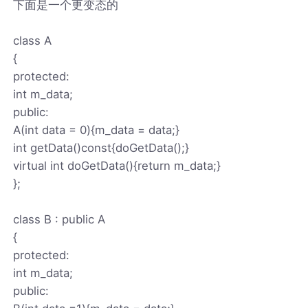
下面是一个更变态的
class A
{
protected:
int m_data;
public:
A(int data = 0){m_data = data;}
int getData()const{doGetData();}
virtual int doGetData(){return m_data;}
};
class B : public A
{
protected:
int m_data;
public: