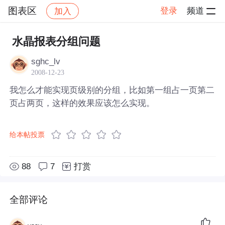
图表区
登录
频道
加入
帖子详情
社区
图表区
水晶报表分组问题
sghc_lv
2008-12-23
我怎么才能实现页级别的分组，比如第一组占一页第二
页占两页，这样的效果应该怎么实现。
给本帖投票
88
7
打赏
全部评论