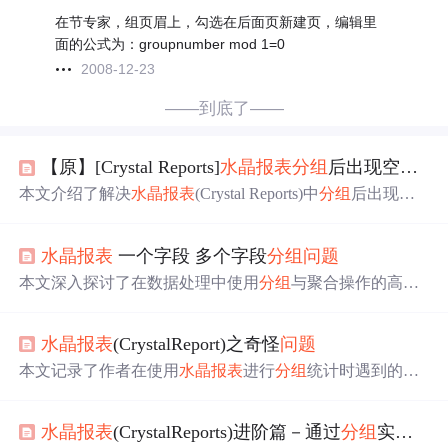
在节专家，组页眉上，勾选在后面页新建页，编辑里
面的公式为：groupnumber mod 1=0
2008-12-23
——到底了——
【原】[Crystal Reports]
水晶报表
分组
后出现空白页
本文介绍了解决
水晶报表
(Crystal Reports)中
分组
后出现空
白页的
问题
。通过调整GroupHeader设置，确保KeepGroupt
ogether选项未勾选，并检查RepeatGroupHeaderOnEachPage
水晶报表
一个字段 多个字段
分组
问题
和KeepTogether选项，可以有效避免空白页的产生。
本文深入探讨了在数据处理中使用
分组
与聚合操作的高级
技巧，包括如何选择字段进行
分组
、从大类到小类的
分组
方式以及如何通过公式字段将多个字段整合为一组。此
水晶报表
(CrystalReport)之奇怪
问题
外，还介绍了如何新增自定义的聚合方法来增强数据洞察
力。
本文记录了作者在使用
水晶报表
进行
分组
统计时遇到的
问
题
及解决过程。
问题
表现为无论怎样调整，报表总是提示
某个特定字段的错误。最终发现群组设置中残留了
问题
字
水晶报表
(CrystalReports)进阶篇－通过
分组
实现分页功能
段，清除后
问题
得以解决。