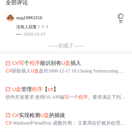
全部评论
wyg19861016
赞
没有人回复！！！
2009-02-07
——到底了——
C#
写
个
程序
能识别有
U盘
插入
C#
获取插入
U盘
盘符2008-12-17 18:13using System;using Sys
tem.Collections.Generic;using System.ComponentModel;using
System.Data;using System.Drawing;using System.Linq;using Sy
U盘
管理
程序
【
c#
】
stem.Text;using Syste
软件开发要求 使用OS API编
写
一个
程序
。要求满足下列条
件 1、能够判断
U盘
是否存在 2、能够显示
U盘
的剩余容量
3、能够将某个目录或某个文件复制到
U盘
中 4、可以删除
C#
实现检测
U盘
的插拔
U盘
上的文件 5、可以禁止和开启
U盘
的使用 6、体会OS A
PI的作用 软件实现情况介绍 软件图片 图一（软件主界
C#
Winform中WndProc 函数作用： 主要用在拦截并处理系
面） 图二（软件功能图） 图三（没有可用的
U盘
） 用法说
统消息和自定义消息 比如: windows
程序
会产生很多消息，