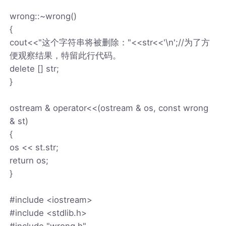
wrong::~wrong()
{
cout<<"这个字符串将被删除："<<str<<'\n';//为了方
便观察结果，特留此行代码。
delete [] str;
}
ostream & operator<<(ostream & os, const wrong
& st)
{
os << st.str;
return os;
}
#include <iostream>
#include <stdlib.h>
#include "wrong.h"