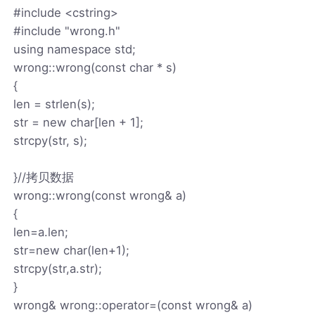
#include <cstring>
#include "wrong.h"
using namespace std;
wrong::wrong(const char * s)
{
len = strlen(s);
str = new char[len + 1];
strcpy(str, s);
}//拷贝数据
wrong::wrong(const wrong& a)
{
len=a.len;
str=new char(len+1);
strcpy(str,a.str);
}
wrong& wrong::operator=(const wrong& a)