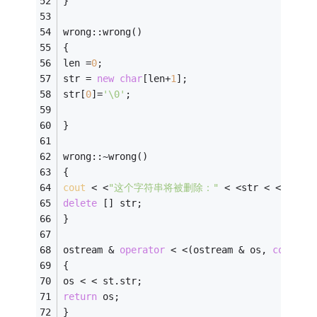
} 
wrong::wrong() 
{ 
len =
0
; 
str = 
new
char
[len+
1
]; 
str[
0
]=
'\0'
; 
} 
wrong::~wrong() 
{ 
cout
 < <
"这个字符串将被删除："
 < <str < <
'\n'
;
delete
 [] str; 
} 
ostream & 
operator
 < <(ostream & os, 
const
 w
{ 
os < < st.str; 
return
 os; 
} 