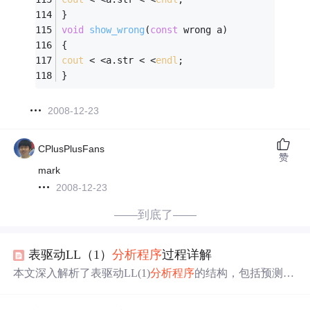
} 
void
show_wrong
(
const
 wrong a)
{ 
cout
 < <a.str < <
endl
; 
}
2008-12-23
CPlusPlusFans
赞
mark
2008-12-23
——到底了——
表驱动LL（1）
分析程序
过程详解
本文深入解析了表驱动LL(1)
分析程序
的结构，包括预测
分
析程序
、先进后出栈和预测程序表。重点阐述了预测分析
表的作用及其如何通过矩阵M表示文法的产生式，同时提