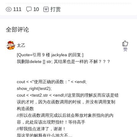
111
10
打赏
全部评论
太乙
赞
[Quote=引用 9 楼 jackylea 的回复:]
我删除delete [] str; 其结果也是一样的 不解？？？
cout < <"使用正确的函数：" < <endl;
show_right(test2);
cout < <test2.str < <endl;//这里我的理解反而应该是错
误的才对，因为在函数调用的时候，并没有调用复制
构造函数
//所以在函数调用完成以后就会释放对象所指向的内
容，此处应该出现野指针！等待高手
//帮我指点迷津了，谢谢！
我这里的解释有什么地方不…