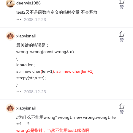
deerwin1986
赞
test2又不是函数内定义的临时变量 不会释放
2008-12-23
xiaoyisnail
赞
最关键的错误是：
wrong::wrong(const wrong& a)
{
len=a.len;
str=new char
(
len+1
)
;
str=new char[len+1]
strcpy(str,a.str);
}
2008-12-23
xiaoyisnail
赞
//为什么不能用wrong* wrong1=new wrong;wrong1=te
st1；？
wrong1是指针，当然不能用test1赋值啊