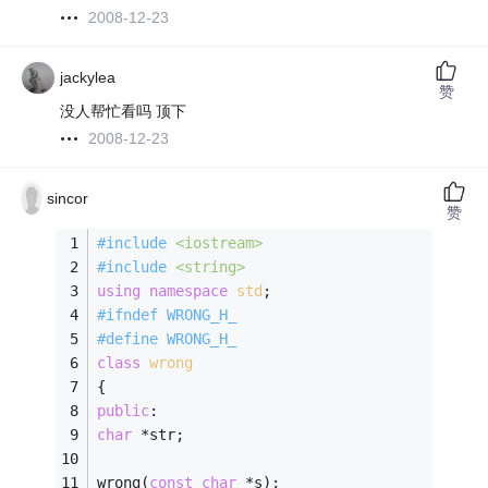
2008-12-23
jackylea
赞
没人帮忙看吗 顶下
2008-12-23
sincor
赞
#
include
<iostream>
#
include
<string>
using
namespace
std
; 
#
ifndef
 WRONG_H_ 
#
define
 WRONG_H_ 
class
wrong
{ 
public
: 
char
 *str; 
wrong(
const
char
 *s); 