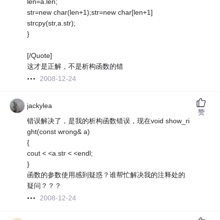
len=a.len;
str=new char(len+1);str=new char[len+1]
strcpy(str,a.str);
}
[/Quote]
这才是正解，不是析构函数的错
2008-12-24
jackylea
赞
错误解决了，是我的析构函数错误，现在void show_ri
ght(const wrong& a)
{
cout < <a.str < <endl;
}
函数的参数使用感到疑惑？谁帮忙解决我的注释处的
疑问？？？
2008-12-24