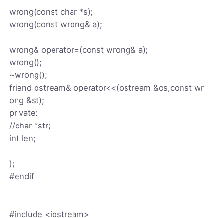
wrong(const char *s);
wrong(const wrong& a);
wrong& operator=(const wrong& a);
wrong();
~wrong();
friend ostream& operator<<(ostream &os,const wr
ong &st);
private:
//char *str;
int len;
};
#endif
#include <iostream>