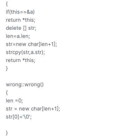
{
if(this==&a)
return *this;
delete [] str;
len=a.len;
str=new char[len+1];
strcpy(str,a.str);
return *this;
}
wrong::wrong()
{
len =0;
str = new char[len+1];
str[0]='\0';
}