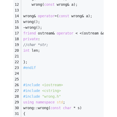
    wrong(
const
 wrong& a); 
wrong& 
operator
=(
const
 wrong& a); 
wrong(); 
~wrong(); 
friend
 ostream& 
operator
 < <(ostream &os,
con
private
: 
//char *str; 
int
 len; 
}; 
#
endif
#
include
<iostream>
#
include
<cstring>
#
include
"wrong.h"
using
namespace
std
; 
wrong::wrong(
const
char
 * s) 
{ 