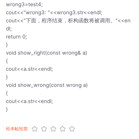
wrong3=test4;
cout<<"wrong3: "<<wrong3.str<<endl;
cout<<"下面，程序结束，析构函数将被调用。"<<en
dl;
return 0;
}
void show_right(const wrong& a)
{
cout<<a.str<<endl;
}
void show_wrong(const wrong a)
{
cout<<a.str<<endl;
}
给本帖投票