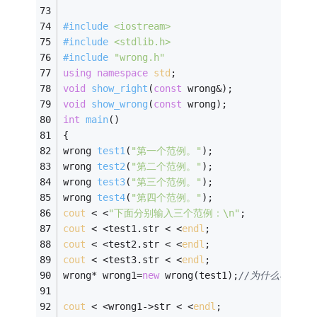
#
include
<iostream>
#
include
<stdlib.h>
#
include
"wrong.h"
using
namespace
std
; 
void
show_right
(
const
 wrong&)
; 
void
show_wrong
(
const
 wrong)
; 
int
main
()
{ 
wrong 
test1
(
"第一个范例。"
)
; 
wrong 
test2
(
"第二个范例。"
)
; 
wrong 
test3
(
"第三个范例。"
)
; 
wrong 
test4
(
"第四个范例。"
)
; 
cout
 < <
"下面分别输入三个范例：\n"
; 
cout
 < <test1.str < <
endl
; 
cout
 < <test2.str < <
endl
; 
cout
 < <test3.str < <
endl
; 
wrong* wrong1=
new
 wrong(test1);
//为什么不能用wron
cout
 < <wrong1->str < <
endl
; 