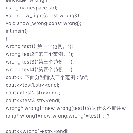
using namespace std;
void show_right(const wrong&);
void show_wrong(const wrong);
int main()
{
wrong test1("第一个范例。");
wrong test2("第二个范例。");
wrong test3("第三个范例。");
wrong test4("第四个范例。");
cout<<"下面分别输入三个范例：\n";
cout<<test1.str<<endl;
cout<<test2.str<<endl;
cout<<test3.str<<endl;
wrong* wrong1=new wrong(test1);//为什么不能用w
rong* wrong1=new wrong;wrong1=test1；？
cout<<wrong1->str<<endl;