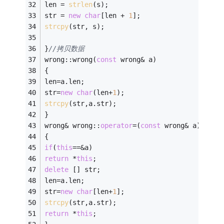
len = 
strlen
(s); 
str = 
new
char
[len + 
1
]; 
strcpy
(str, s); 
}
//拷贝数据 
wrong::wrong(
const
 wrong& a) 
{ 
len=a.len; 
str=
new
char
(len+
1
); 
strcpy
(str,a.str); 
} 
wrong& wrong::
operator
=(
const
 wrong& a) 
{ 
if
(
this
==&a) 
return
 *
this
; 
delete
 [] str; 
len=a.len; 
str=
new
char
[len+
1
]; 
strcpy
(str,a.str); 
return
 *
this
; 