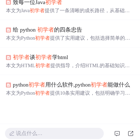
致每一位Java
初学者
thon安装、开发工具选择，推荐使用IDLE进行学习，并讨
论了代码运行、调试和模块管理，特别是pip的使用方法。
本文为Java
初学者
提供了一条清晰的成长路径，从基础语
法到框架掌握，推荐了各阶段学习资源，强调了代码规范
和工具选择的重要性。
给 python
初学者
的四条忠告
本文为Python
初学者
提供了实用建议，包括选择简单的编
辑器而非IDE，利用IDLE进行交互式编程，避免过早接触
高级概念，以及掌握pip的全面功能。强调实践与理解Pytho
初学者
谈
初学者
学html
n核心的重要性。
本文为HTML
初学者
提供指导，介绍HTML的基础知识，
包括标签、属性、样式表的应用，并分享作者学习过程中
的心得。
python
初学者
用什么软件,python
初学者
能做什么
本文为Python
初学者
提供10条实用建议，包括明确学习目
的、选择易用的编程环境、安装Python、选择编译器、设
置美观的主题、安装扩展插件、推荐网课老师、保持积极
心态和坚定信念。
说点什么…