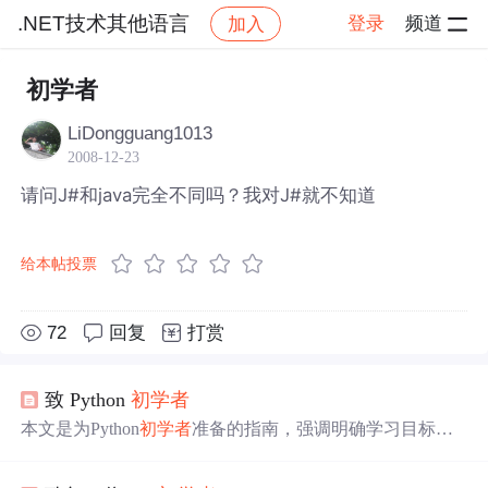
.NET技术其他语言
登录
频道
加入
帖子详情
社区
.NET技术其他语言
初学者
LiDongguang1013
2008-12-23
请问J#和java完全不同吗？我对J#就不知道
给本帖投票
72
回复
打赏
致 Python
初学者
本文是为Python
初学者
准备的指南，强调明确学习目标，
不急于求成，介绍了Python的不同发行版，如CPython、An
aconda、PyPy等，建议
初学者
选择CPython。文章还涉及Py